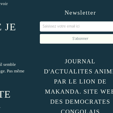
uvoir
Newsletter
 JE
JOURNAL
 il semble
D'ACTUALITES ANIM
vage. Pas même
PAR LE LION DE
MAKANDA. SITE WE
TE
DES DEMOCRATES
A
CONGOLAIS