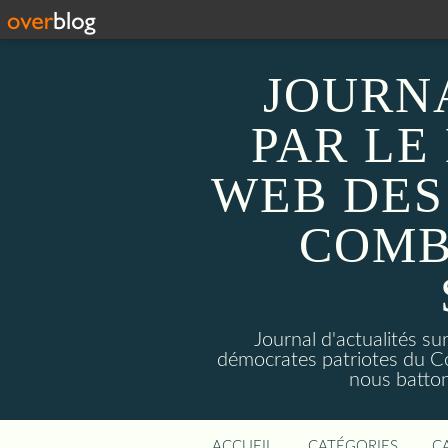
JOURN
PAR LE
WEB DES
COMB
Journal d'actualités 
démocrates patriotes du C
nous batto
ACCUEIL
CATÉGORIES
C