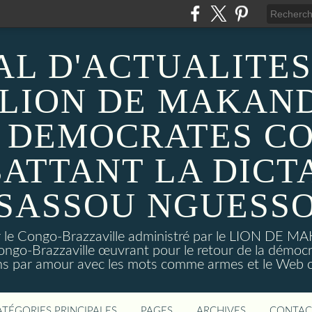
AL D'ACTUALITES
 LION DE MAKAND
 DEMOCRATES C
ATTANT LA DICT
SASSOU NGUESS
sur le Congo-Brazzaville administré par le LION DE 
ongo-Brazzaville œuvrant pour le retour de la démoc
ns par amour avec les mots comme armes et le Web c
ATÉGORIES PRINCIPALES
PAGES
ARCHIVES
CONTAC