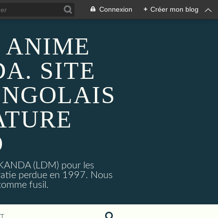
Connexion
+
Créer mon blog
 ANIME
A. SITE
ONGOLAIS
ATURE
O
MAKANDA (LDM) pour les
ratie perdue en 1997. Nous
omme fusil.
T