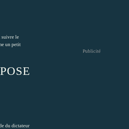
t suivre le
me un petit
Publicité
PPOSE
de du dictateur