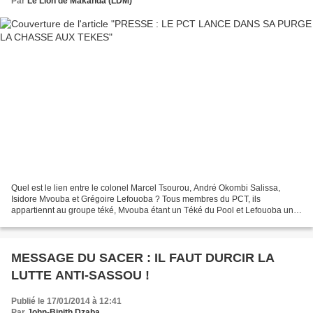
Par
Le Lion de Makanda (LDM)
Quel est le lien entre le colonel Marcel Tsourou, André Okombi Salissa,
Isidore Mvouba et Grégoire Lefouoba ? Tous membres du PCT, ils
appartiennt au groupe téké, Mvouba étant un Téké du Pool et Lefouoba un
Téké de Kellé (nord-ouest). Depuis le drame...
MESSAGE DU SACER : IL FAUT DURCIR LA
LUTTE ANTI-SASSOU !
Publié le 17/01/2014 à 12:41
Par
John-Binith Dzaba