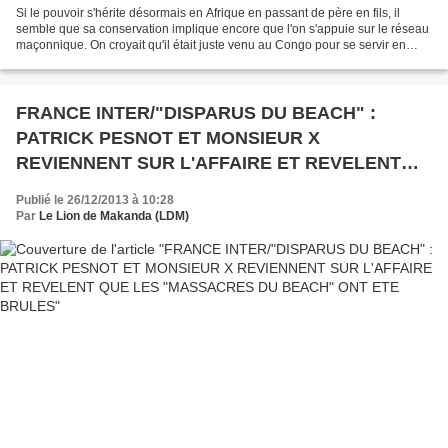
Si le pouvoir s'hérite désormais en Afrique en passant de père en fils, il
semble que sa conservation implique encore que l'on s'appuie sur le réseau
maçonnique. On croyait qu'il était juste venu au Congo pour se servir en
pétrocfas comme les autres mais...
FRANCE INTER/"DISPARUS DU BEACH" :
PATRICK PESNOT ET MONSIEUR X
REVIENNENT SUR L'AFFAIRE ET REVELENT
QUE LES "MASSACRES DU BEACH" ONT ETE
Publié le 26/12/2013 à 10:28
BRULES
Par
Le Lion de Makanda (LDM)