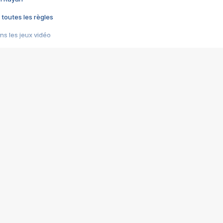
 toutes les règles
s les jeux vidéo
us choquant de Rockstar ? - Le scandale BULLY
e plus moche de Steam
du RÊVE tourne au CAUCHEMAR
pendant 8 heures
it… à tort
umiliés par un jeu vidéo
ire - Final Fantasy 8
ti un empire - Age of Empires
story DOFUS
tard, il crée l'un des pires jeux de tous les temps, MindsEye.