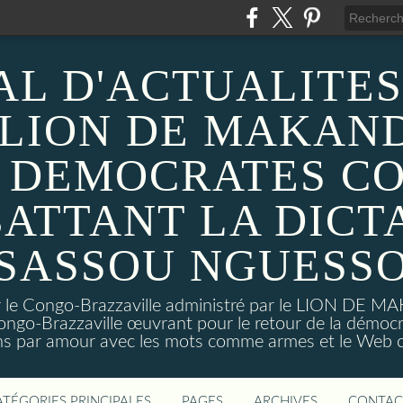
AL D'ACTUALITES
 LION DE MAKAND
 DEMOCRATES C
ATTANT LA DICT
SASSOU NGUESS
sur le Congo-Brazzaville administré par le LION DE 
ongo-Brazzaville œuvrant pour le retour de la démoc
ns par amour avec les mots comme armes et le Web c
ATÉGORIES PRINCIPALES
PAGES
ARCHIVES
CONTAC