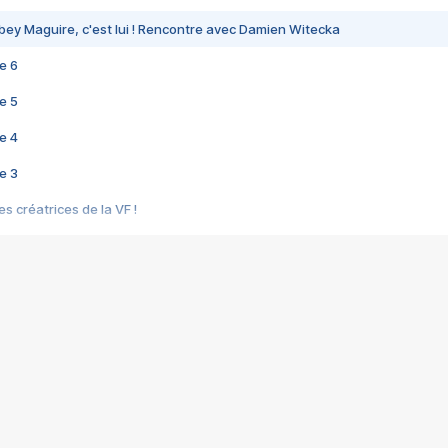
bey Maguire, c'est lui ! Rencontre avec Damien Witecka
e 6
e 5
e 4
e 3
s créatrices de la VF !
e 2
e 1
e Mektoub My Love arrive enfin ! Rencontre avec Shaïn Boumedine et Sal
i : après Toni en famille
elle réalise le bouleversant Dites lui que je l'aime
ais ! Rencontre autour de Vie privée de Rebecca Zlotowski