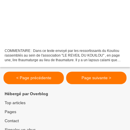
COMMENTAIRE : Dans ce texte envoyé par les ressortissants du Kouilou
rassemblés au sein de l'association "LE REVEIL DU KOUILOU" , en page
une, lire thaumaturge au lieu de thaumature. Il y a un lapsus calami que
nous n'avons pas pu corriger, le texte étant...
< Page précédente
Page suivante >
Hébergé par Overblog
Top articles
Pages
Contact
Signaler un abus