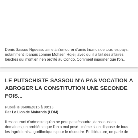
Denis Sassou Nguesso aime à s'entourer d'amis truands de tous les pays,
notamment libanais comme Mohsen Hojeij avec qui il a fait des affaires
louches qui n'ont en rien profité au Congo. Comment imaginer que l'on
facture des routes qui n'existent nulle...
LE PUTSCHISTE SASSOU N'A PAS VOCATION A
ABROGER LA CONSTITUTION UNE SECONDE
FOIS...
Publié le 06/08/2015 à 09:13
Par
Le Lion de Makanda (LDM)
Il est courant d'admettre qu'on ne peut pas résoudre, dans tous les
domaines, un problème que l'on a mal posé - même si on dispose de tous
les ingrédients algorithmiques pour le résoudre. En littérature, on parle de
bonne problématique ou de dissertation...