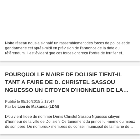
Notre réseau nous a signalé un rassemblement des forces de police et de
gendarmerie cet après-midi en prévision de l'annonce de la date du
référendum. Il est évident que ces forces ont reçu l'ordre de terrifier et
d'intimider les populations - notamment...
POURQUOI LE MAIRE DE DOLISIE TIENT-IL
TANT A FAIRE DE D. CHRISTEL SASSOU
NGUESSO UN CITOYEN D'HONNEUR DE LA
VILLE ?
Publié le 05/10/2015 à 17:47
Par
Le Lion de Makanda (LDM)
D'où vient l'idée de nommer Denis Christel Sassou Nguesso citoyen
d'honneur de la ville de Dolisie ? Certainement du prince lui-même ou mieux
de son père. De nombreux membres du conseil municipal de la mairie de
Dolisie sont sortis de la salle de réunion,...