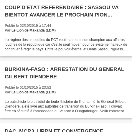
COUP D'ETAT REFERENDAIRE : SASSOU VA
BIENTOT AVANCER LE PROCHAIN PION...
Publié le 02/10/2015 à 17:44
Par
Le Lion de Makanda (LDM)
Le régime des crocodiles du PCT veut maintenir son champion aux affaires
louches de la république car c'est le seul moyen pour ce système mafieux de
continuer à régir le pays. Entre le pouvoir éternel et Denis Sassou Nguesso,
il n'y a aux yeux de ce gangster...
BURKINA-FASO : ARRESTATION DU GENERAL
GILBERT DIENDERE
Publié le 01/10/2015 à 23:52
Par
Le Lion de Makanda (LDM)
Le putschiste le plus idiot de toute l'histoire de l'humanité, le Général Gilbert
Diendéré, a été livré aux autorités de transition du Burkina-Faso. Il croyait
être en sécurité à l'ambassade du Vatican à Ouagadougou. Voilà comment
au pays des hommes intègres...
DAC, MCR3, UPRN ET CONVERGENCE