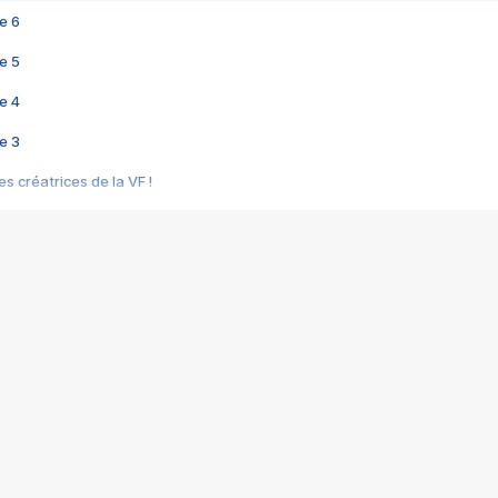
e 6
e 5
e 4
e 3
s créatrices de la VF !
e 2
e 1
e Mektoub My Love arrive enfin ! Rencontre avec Shaïn Boumedine et Sal
i : après Toni en famille
elle réalise le bouleversant Dites lui que je l'aime
ais ! Rencontre autour de Vie privée de Rebecca Zlotowski
 de Marguerite, Grave... Rencontre avec Ella Rumpf