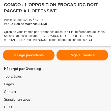
CONGO : L'OPPOSITION FROCAD-IDC DOIT
PASSER A L'OFFENSIVE
Publié le 30/09/2015 à 12:01
Par
Le Lion de Makanda (LDM)
Qu'on ne vous trompe pas : l'annonce du coup d'Etat référendaire de Denis
Sassou Nguesso est une DECLARATION DE GUERRE D'ABORD
MENTALE, ENSUITE PHYSIQUE contre le peuple congolais SI CE
DERNIER RESISTE. Tout l'arsenal répressif est prêt. Il faut se préparer...
< Page précédente
Page suivante >
Hébergé par Overblog
Top articles
Pages
Contact
Signaler un abus
C.G.U.