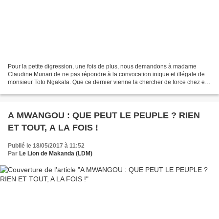
Pour la petite digression, une fois de plus, nous demandons à madame
Claudine Munari de ne pas répondre à la convocation inique et illégale de
monsieur Toto Ngakala. Que ce dernier vienne la chercher de force chez elle
s'il en a le courage. De la sorte,...
A MWANGOU : QUE PEUT LE PEUPLE ? RIEN
ET TOUT, A LA FOIS !
Publié le 18/05/2017 à 11:52
Par
Le Lion de Makanda (LDM)