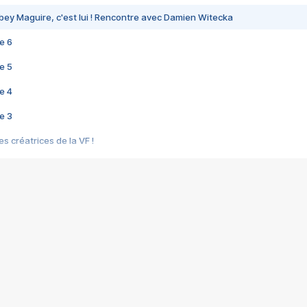
bey Maguire, c'est lui ! Rencontre avec Damien Witecka
e 6
e 5
e 4
e 3
s créatrices de la VF !
e 2
e 1
e Mektoub My Love arrive enfin ! Rencontre avec Shaïn Boumedine et Sal
i : après Toni en famille
elle réalise le bouleversant Dites lui que je l'aime
ais ! Rencontre autour de Vie privée de Rebecca Zlotowski