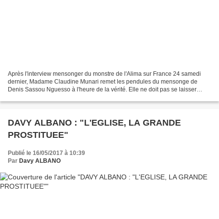
Après l'interview mensonger du monstre de l'Alima sur France 24 samedi
dernier, Madame Claudine Munari remet les pendules du mensonge de
Denis Sassou Nguesso à l'heure de la vérité. Elle ne doit pas se laisser
intimider par le régime. Résister, c'est...
DAVY ALBANO : "L'EGLISE, LA GRANDE
PROSTITUEE"
Publié le 16/05/2017 à 10:39
Par
Davy ALBANO