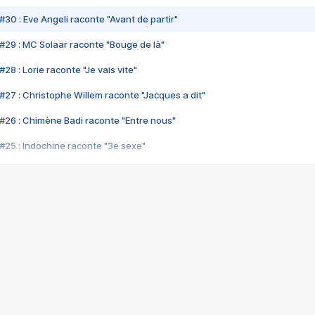
#30 : Eve Angeli raconte "Avant de partir"
#29 : MC Solaar raconte "Bouge de là"
28 : Lorie raconte "Je vais vite"
#27 : Christophe Willem raconte "Jacques a dit"
#26 : Chimène Badi raconte "Entre nous"
#25 : Indochine raconte "3e sexe"
#24 : Zaho raconte "C'est chelou"
#23 : Patrick Bruel raconte "Au café des délices"
#22 : Kyo raconte "Le chemin"
#21 : Nolwenn Leroy raconte "Cassé"
#20 : Patrick Hernandez raconte "Born to be alive"
#19 : Lorie raconte "Près de moi"