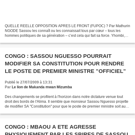
QUELLE REELLE OPPOSITION APRES LE FRONT (FUPOC) ? Par Mathurin
NGODE Sassou les connaît ou les connaissait tous par cœur – tous les
hommes politiques de sa génération – c’est cela qui fait sa force. Yhombi,
Lissouba, Kolélas, Ghanao, Paul Kaya, Feu Milongo,...
CONGO : SASSOU NGUESSO POURRAIT
MODIFIER SA CONSTITUTION POUR RENDRE
LE POSTE DE PREMIER MINISTRE "OFFICIEL"
Publié le 27/07/2009 à 13:31
Par
Le lion de Makanda mwan Mizumba
Des changements se profilent à l'horizon dans notre dictature venue tout
droit des bords de l'Alima. Il semble que monsieur Sassou Nguesso projette
de modifier SA "Constitution" pour que le poste de premier ministre soit au
moins conforme à sa fausse...
CONGO : MBAOU A ETE AGRESSE
PHYSIQUEMENT PAR LES SBIRES DE SASSOU