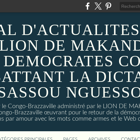
AL D'ACTUALITES
 LION DE MAKAND
 DEMOCRATES C
ATTANT LA DICT
SASSOU NGUESS
sur le Congo-Brazzaville administré par le LION DE 
ongo-Brazzaville œuvrant pour le retour de la démoc
ns par amour avec les mots comme armes et le Web c
ATÉGORIES PRINCIPALES
PAGES
ARCHIVES
CONTAC