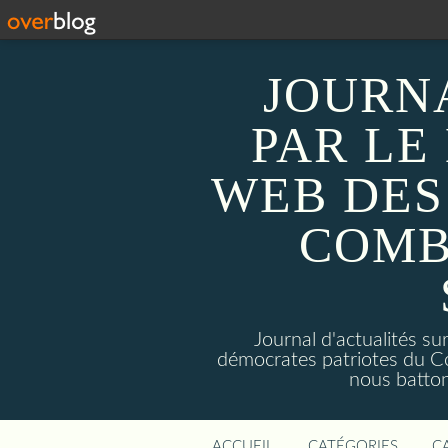
JOURN
PAR LE
WEB DES
COMB
Journal d'actualités 
démocrates patriotes du C
nous batto
ACCUEIL
CATÉGORIES
C