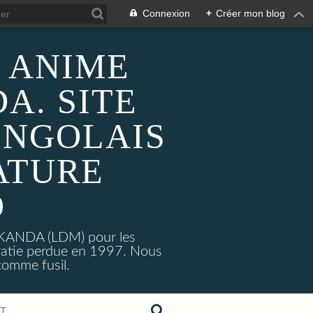
Connexion
+
Créer mon blog
 ANIME
A. SITE
ONGOLAIS
ATURE
O
MAKANDA (LDM) pour les
ratie perdue en 1997. Nous
omme fusil.
T