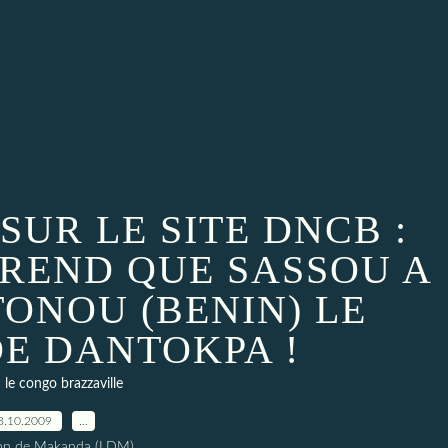
UR LE SITE DNCB :
PREND QUE SASSOU A
TONOU (BENIN) LE
E DANTOKPA !
le congo brazzaville
8.10.2009
…
ion de Makanda (LDM)