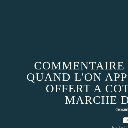
COMMENTAIRE S
QUAND L'ON AP
OFFERT A CO
MARCHE D
demain 
1
Par Le L