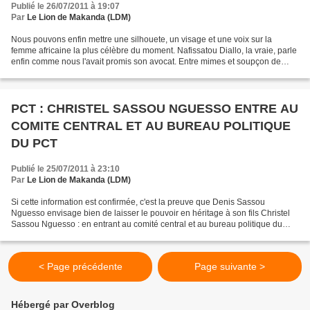
Publié le 26/07/2011 à 19:07
Par
Le Lion de Makanda (LDM)
Nous pouvons enfin mettre une silhouete, un visage et une voix sur la
femme africaine la plus célèbre du moment. Nafissatou Diallo, la vraie, parle
enfin comme nous l'avait promis son avocat. Entre mimes et soupçon de
larmes, Nafissatou Diallo joue son...
PCT : CHRISTEL SASSOU NGUESSO ENTRE AU
COMITE CENTRAL ET AU BUREAU POLITIQUE
DU PCT
Publié le 25/07/2011 à 23:10
Par
Le Lion de Makanda (LDM)
Si cette information est confirmée, c'est la preuve que Denis Sassou
Nguesso envisage bien de laisser le pouvoir en héritage à son fils Christel
Sassou Nguesso : en entrant au comité central et au bureau politique du
PCT en position de redevenir le parti...
< Page précédente
Page suivante >
Hébergé par Overblog