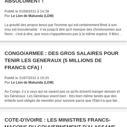
ABSOLUMENT !
Publié le 01/08/2011 à 14:38
Par
Le Lion de Makanda (LDM)
La gravité des propos tenus par l'homme qui est certainement filmé à son
insu est insoutenable : il va jusqu'à dire qu'il manque des chromosomes aux
Noirs - c'est-à-dire, que nous n'appartenons pas à la même espèce. Il félicite
sa race en disant : "Il...
CONGO/ARMEE : DES GROS SALAIRES POUR
TENIR LES GENERAUX (5 MILLIONS DE
FRANCS CFA) !
Publié le 31/07/2011 à 19:25
Par
Le Lion de Makanda (LDM)
Au Congo, il y a ceux qui ne savent pas ce qu'ils doivent manger demain et
les Généraux. Les Généraux vivent bien - très bien même tandis que des
enfants sont obligés de mendier pour survivre parce que l'Etat n'a que faire
d'eux ; seule lui importe la...
COTE-D'IVOIRE : LES MINISTRES FRANCS-
MACONS DU GOUVERNEMENT D'ALASSANE