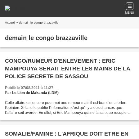
MENU
Accueil
» demain le congo brazzaville
demain le congo brazzaville
CONGO/RUMEUR D'ENLEVEMENT : ERIC
MAMPOUYA SERAIT ENTRE LES MAINS DE LA
POLICE SECRETE DE SASSOU
Publié le 07/08/2011 à 11:27
Par
Le Lion de Makanda (LDM)
Cette affaire est encore pour moi une rumeur mais il est bon d'en alerter
l'opinion. Si la toile publie l'information, c'est qu'il y a des chances que
l'affaire soit avérée. En effet, si Eric Mampouya qui ne faisait que recopier
des articles écrits par...
SOMALIE/FAMINE : L'AFRIQUE DOIT ETRE EN