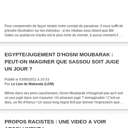
Pour comprendre de façon simple notre constat de paradoxe, il vous suffit de
prendre illustration sur les individus : si les médias vous disent que Bill
Gates ou quelqu'un d'autre est le plus riche du monde, à aucun moment il ne
vous viendrait à l'esprit...
EGYPTE/JUGEMENT D'HOSNI MOUBARAK :
PEUT-ON IMAGINER QUE SASSOU SOIT JUGE
UN JOUR ?
Publié le 03/08/2011 à 10:53
Par
Le Lion de Makanda (LDM)
Même dans ses pires cauchemars, Hosni Moubarak n'imaginait pas qu'il soit
un jour jugé dans son royaume. Un pharaon jugé ? inimaginable ! C'est un
dieu, un fils d'Horus ! Un aussi long règne finit par donner l'impression que le
peuple est soumis, conquis,...
PROPOS RACISTES : UNE VIDEO A VOIR