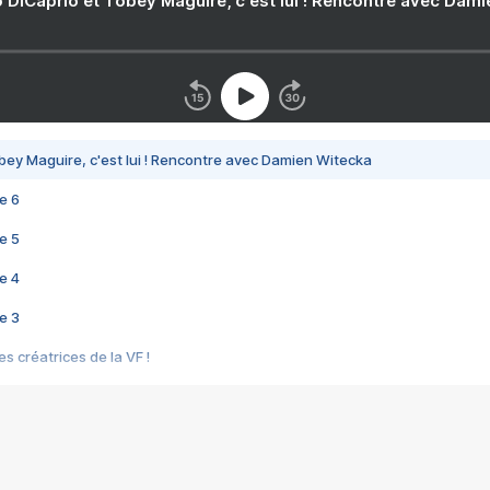
 DiCaprio et Tobey Maguire, c'est lui ! Rencontre avec Dam
bey Maguire, c'est lui ! Rencontre avec Damien Witecka
e 6
e 5
e 4
e 3
s créatrices de la VF !
e 2
e 1
e Mektoub My Love arrive enfin ! Rencontre avec Shaïn Boumedine et Sal