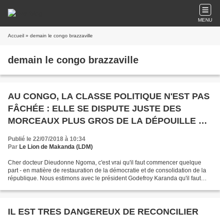
MENU
Accueil
» demain le congo brazzaville
demain le congo brazzaville
AU CONGO, LA CLASSE POLITIQUE N'EST PAS
FÂCHÉE : ELLE SE DISPUTE JUSTE DES
MORCEAUX PLUS GROS DE LA DÉPOUILLE DU
PAYS
Publié le 22/07/2018 à 10:34
Par
Le Lion de Makanda (LDM)
Cher docteur Dieudonne Ngoma, c'est vrai qu'il faut commencer quelque
part - en matière de restauration de la démocratie et de consolidation de la
république. Nous estimons avec le président Godefroy Karanda qu'il faut
une transition d'au moins cinq ans...
IL EST TRES DANGEREUX DE RECONCILIER