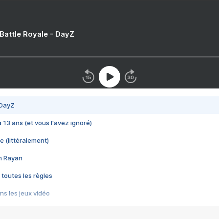
 Battle Royale - DayZ
 DayZ
 a 13 ans (et vous l'avez ignoré)
e (littéralement)
im Rayan
 toutes les règles
s les jeux vidéo
us choquant de Rockstar ? - Le scandale BULLY