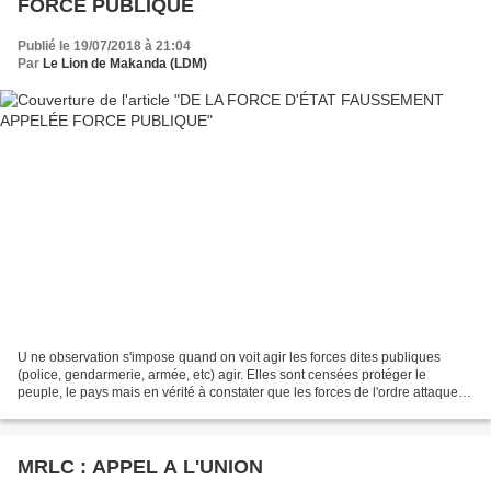
FORCE PUBLIQUE
Publié le 19/07/2018 à 21:04
Par
Le Lion de Makanda (LDM)
U ne observation s'impose quand on voit agir les forces dites publiques
(police, gendarmerie, armée, etc) agir. Elles sont censées protéger le
peuple, le pays mais en vérité à constater que les forces de l'ordre attaquent
toujours violemment les peuples...
MRLC : APPEL A L'UNION