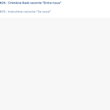
#26 : Chimène Badi raconte "Entre nous"
#25 : Indochine raconte "3e sexe"
#24 : Zaho raconte "C'est chelou"
#23 : Patrick Bruel raconte "Au café des délices"
#22 : Kyo raconte "Le chemin"
#21 : Nolwenn Leroy raconte "Cassé"
#20 : Patrick Hernandez raconte "Born to be alive"
#19 : Lorie raconte "Près de moi"
#18 : Michael Jones raconte "A nos actes manqués" (avec Jean-Jacque
#17 : Khaled raconte "Aïcha"
#16 : Corneille raconte "Parce qu'on vient de loin"
#15 : Indochine raconte "L'aventurier"
14 : Lorie raconte "Sur un air latino"