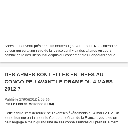
Après un nouveau président, un nouveau gouvernement. Nous attendions
de voir qui serait ministre de la justice car il y va des affaires en cours
comme celle des Biens Mal Acquis qui concernent les Congolais et que
nous suivons attentivement. On pourrait...
DES ARMES SONT-ELLES ENTREES AU
CONGO PEU AVANT LE DRAME DU 4 MARS
2012 ?
Publié le 17/05/2012 à 08:06
Par
Le Lion de Makanda (LDM)
Cette affaire s'est déroulée peu avant les événements du 4 mars 2012. Un
jeune homme partait pour le Congo au départ de la France avec juste un
petit bagage à main quand une de ses connaissances qui prenait le même
vol pour le Congo l'interpella : "Cher...