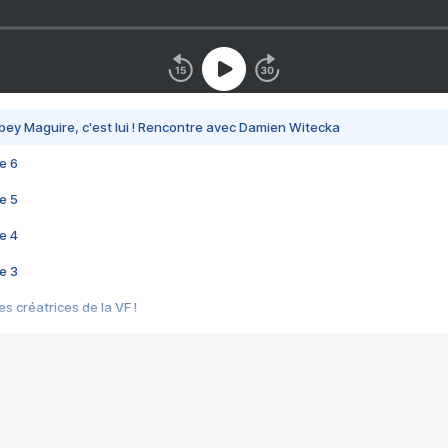
bey Maguire, c'est lui ! Rencontre avec Damien Witecka
e 6
e 5
e 4
e 3
s créatrices de la VF !
e 2
e 1
e Mektoub My Love arrive enfin ! Rencontre avec Shaïn Boumedine et Sal