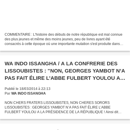
COMMENTAIRE : L'histoire des débuts de notre république est mal connue
des plus jeunes et même des moins jeunes, peu de livres ayant été
consacrés à cette époque où une importante mutation s'est produite dans
notre pays, une transformation structurelle...
WA INDO ISSANGHA / A LA CONFRERIE DES
LISSOUBISTES : "NON, GEORGES YAMBOT N’A
PAS FAIT ÉLIRE L’ABBE FULBERT YOULOU A
LA PRÉSIDENCE DE LA RÉPUBLIQUE !"
Publié le 18/03/2014 à 22:13
Par
WA INDO ISSANGHA
NON CHERS FRATERS LISSOUBISTES, NON CHERES SORORS
LISSOUBISTES : GEORGES YAMBOT N’A PAS FAIT ÉLIRE L’ABBE
FULBERT YOULOU A LA PRÉSIDENCE DE LA RÉPUBLIQUE ! Ainsi dit
Chantal Moussirou, Sœur Lissoubiste ! Georges Yambot a été exhumé. Vive
Mr. Georges !...