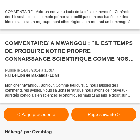
COMMENTAIRE : Voici un nouveau texte de la très controversée Confrérie
des Lissoubistes qui semble prôner une politique non pas basée sur des
idées mais sur un regroupement ethnorégional en rendant un hommage à
Georges Yambot qui permit en 1958 l'élection...
COMMENTAIRE/ A MWANGOU : "IL EST TEMPS
DE PRODUIRE NOTRE PROPRE
CONNAISSANCE SCIENTIFIQUE COMME NOS
MERES PRODUISENT LEUR PROPRE MANIOC"
Publié le 14/03/2014 à 10:07
(RELECTURE)
Par
Le Lion de Makanda (LDM)
Mon cher Mwangou, Bonjour. Comme toujours, tu nous laisses des
commentaires avisés. Nous saluons le fait que nous ayons de nouveaux
agrégés congolais en sciences économiques mais tu as mis le doigt sur
l’essentiel puisque ce qu’ils vont enseigner ne sera...
< Page précédente
Page suivante >
Hébergé par Overblog