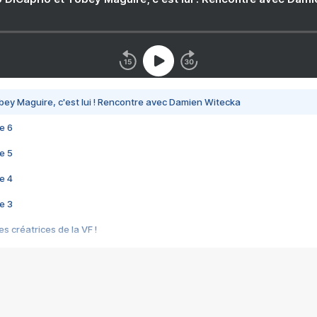
bey Maguire, c'est lui ! Rencontre avec Damien Witecka
e 6
e 5
e 4
e 3
s créatrices de la VF !
e 2
e 1
e Mektoub My Love arrive enfin ! Rencontre avec Shaïn Boumedine et Sal