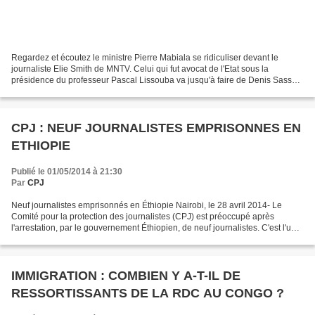
Regardez et écoutez le ministre Pierre Mabiala se ridiculiser devant le
journaliste Elie Smith de MNTV. Celui qui fut avocat de l'Etat sous la
présidence du professeur Pascal Lissouba va jusqu'à faire de Denis Sassou
Nguesso un fils du Niari - avec selon...
CPJ : NEUF JOURNALISTES EMPRISONNES EN
ETHIOPIE
Publié le 01/05/2014 à 21:30
Par
CPJ
Neuf journalistes emprisonnés en Éthiopie Nairobi, le 28 avril 2014- Le
Comité pour la protection des journalistes (CPJ) est préoccupé après
l'arrestation, par le gouvernement Éthiopien, de neuf journalistes. C'est l'une
des pires répressions contre la...
IMMIGRATION : COMBIEN Y A-T-IL DE
RESSORTISSANTS DE LA RDC AU CONGO ?