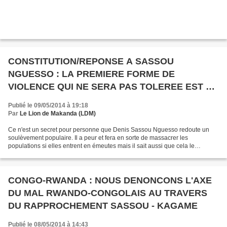
CONSTITUTION/REPONSE A SASSOU
NGUESSO : LA PREMIERE FORME DE
VIOLENCE QUI NE SERA PAS TOLEREE EST LE
HOLD-UP DE LA CONSTITUTION, UNE
Publié le 09/05/2014 à 19:18
VIOLENCE JURIDIQUE
Par
Le Lion de Makanda (LDM)
Ce n'est un secret pour personne que Denis Sassou Nguesso redoute un
soulèvement populaire. Il a peur et fera en sorte de massacrer les
populations si elles entrent en émeutes mais il sait aussi que cela le
conduira droit à la Cour Pénale Internationale...
CONGO-RWANDA : NOUS DENONCONS L'AXE
DU MAL RWANDO-CONGOLAIS AU TRAVERS
DU RAPPROCHEMENT SASSOU - KAGAME
Publié le 08/05/2014 à 14:43