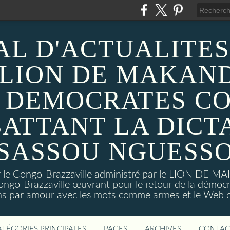
AL D'ACTUALITES
 LION DE MAKAND
 DEMOCRATES C
ATTANT LA DICT
SASSOU NGUESS
sur le Congo-Brazzaville administré par le LION DE 
ongo-Brazzaville œuvrant pour le retour de la démoc
ns par amour avec les mots comme armes et le Web c
ATÉGORIES PRINCIPALES
PAGES
ARCHIVES
CONTAC