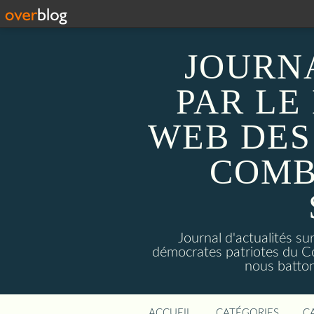
JOURN
PAR LE
WEB DES
COMB
Journal d'actualités 
démocrates patriotes du C
nous batto
ACCUEIL
CATÉGORIES
C