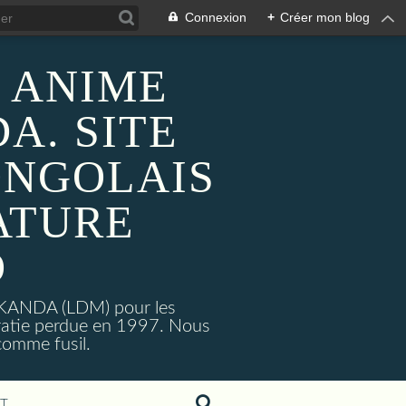
Connexion
+
Créer mon blog
 ANIME
A. SITE
ONGOLAIS
ATURE
O
MAKANDA (LDM) pour les
ratie perdue en 1997. Nous
omme fusil.
T