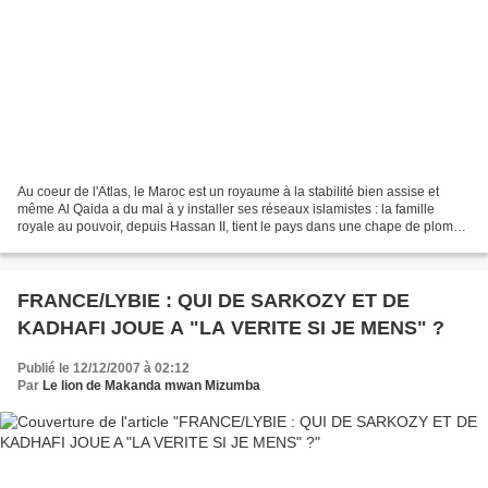
Au coeur de l'Atlas, le Maroc est un royaume à la stabilité bien assise et
même Al Qaida a du mal à y installer ses réseaux islamistes : la famille
royale au pouvoir, depuis Hassan II, tient le pays dans une chape de plomb.
Cette stabilité est devenue...
FRANCE/LYBIE : QUI DE SARKOZY ET DE
KADHAFI JOUE A "LA VERITE SI JE MENS" ?
Publié le 12/12/2007 à 02:12
Par
Le lion de Makanda mwan Mizumba