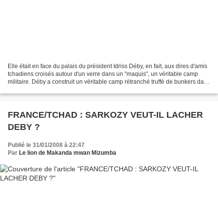
Elle était en face du palais du président Idriss Déby, en fait, aux dires d'amis
tchadiens croisés autour d'un verre dans un "maquis", un véritable camp
militaire. Déby a construit un véritable camp rétranché truffé de bunkers dans
son palais. Pourtant...
FRANCE/TCHAD : SARKOZY VEUT-IL LACHER
DEBY ?
Publié le 31/01/2008 à 22:47
Par
Le lion de Makanda mwan Mizumba