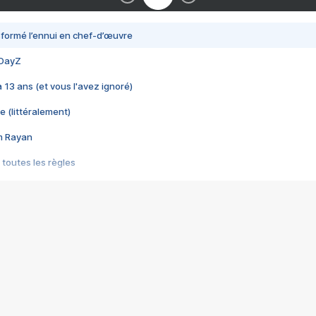
nsformé l’ennui en chef-d’œuvre
 DayZ
 a 13 ans (et vous l'avez ignoré)
e (littéralement)
im Rayan
 toutes les règles
s les jeux vidéo
us choquant de Rockstar ? - Le scandale BULLY
e plus moche de Steam
du RÊVE tourne au CAUCHEMAR
pendant 8 heures
it… à tort