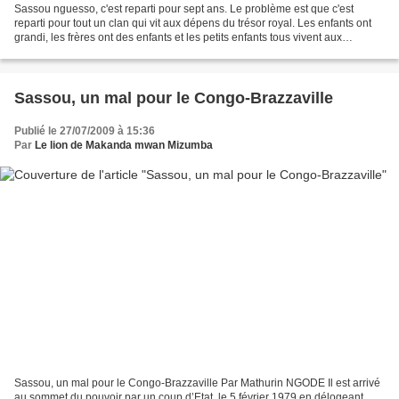
Sassou nguesso, c'est reparti pour sept ans. Le problème est que c'est
reparti pour tout un clan qui vit aux dépens du trésor royal. Les enfants ont
grandi, les frères ont des enfants et les petits enfants tous vivent aux
crochets du trésor royal. En...
Sassou, un mal pour le Congo-Brazzaville
Publié le 27/07/2009 à 15:36
Par
Le lion de Makanda mwan Mizumba
Sassou, un mal pour le Congo-Brazzaville Par Mathurin NGODE Il est arrivé
au sommet du pouvoir par un coup d’Etat, le 5 février 1979 en délogeant