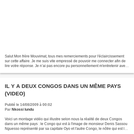
Salut Mon frère Mouvimat, tous mes remerciements pour l'éclaircissement
sur cette affaire. Je me suis vite empressé de pouvoir me connecter afin de
lire votre réponse. Je n’ai pas encore pu personnellement m'entretenir avec
A, ni B qui sont pratiquement...
IL Y A DEUX CONGOS DANS UN MÊME PAYS
(VIDEO)
Publié le 14/08/2009 à 00:02
Par
Nkossi lundu
Voici un montage vidéo qui illustre selon nous la réalité de deux Congos
dans un même pays : le Congo qui est à l'image de monsieur Denis Sassou
Nguesso représenté par sa capitale Oyo et l'autre Congo, le nôtre qui est le
reflet du désamour que le clan...