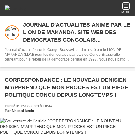
MENU
JOURNAL D'ACTUALITES ANIME PAR LE
LION DE MAKANDA. SITE WEB DES
DEMOCRATES CONGOLAIS
COMBATTANT LA DICTATURE SASSOU
Journal d'actualités sur le Congo-Brazzaville administré par le LION DE
NGUESSO
MAKANDA (LDM) pour les démocrates patriotes du Congo-Brazzaville
œuvrant pour le retour de la démocratie perdue en 1997. Nous nous battons
par amour avec les mots comme armes et le Web comme fusil.
CORRESPONDANCE : LE NOUVEAU DENISIEN
M'APPREND QUE MON PROCES EST UN PIEGE
POLITIQUE CONCU DEPUIS LONGTEMPS !
Publié le 15/08/2009 à 10:44
Par
Nkossi lundu