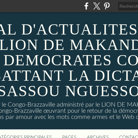
AL D'ACTUALITES
 LION DE MAKAND
 DEMOCRATES C
ATTANT LA DICT
SASSOU NGUESS
sur le Congo-Brazzaville administré par le LION DE 
ongo-Brazzaville œuvrant pour le retour de la démoc
ns par amour avec les mots comme armes et le Web c
ATÉGORIES PRINCIPALES
PAGES
ARCHIVES
CONTAC