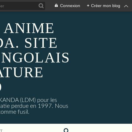
Connexion
+
Créer mon blog
 ANIME
A. SITE
ONGOLAIS
ATURE
O
MAKANDA (LDM) pour les
ratie perdue en 1997. Nous
omme fusil.
T