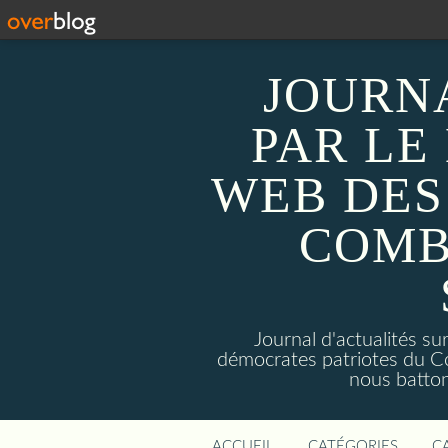
JOURN
PAR LE
WEB DES
COMB
Journal d'actualités 
démocrates patriotes du C
nous batto
ACCUEIL
CATÉGORIES
C