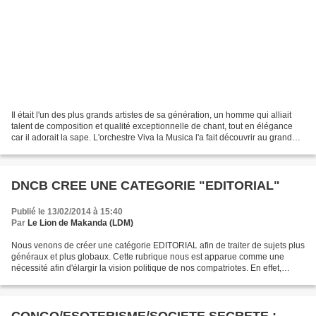
Il était l'un des plus grands artistes de sa génération, un homme qui alliait
talent de composition et qualité exceptionnelle de chant, tout en élégance
car il adorait la sape. L'orchestre Viva la Musica l'a fait découvrir au grand
public avant qu'il...
DNCB CREE UNE CATEGORIE "EDITORIAL"
Publié le 13/02/2014 à 15:40
Par
Le Lion de Makanda (LDM)
Nous venons de créer une catégorie EDITORIAL afin de traiter de sujets plus
généraux et plus globaux. Cette rubrique nous est apparue comme une
nécessité afin d'élargir la vision politique de nos compatriotes. En effet,
l'histoire du Congo ne se joue...
CONGO/ESOTERISME/SOCIETE SECRETE :