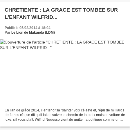
CHRETIENTE : LA GRACE EST TOMBEE SUR
L'ENFANT WILFRID...
Publié le 05/02/2014 à 18:04
Par
Le Lion de Makanda (LDM)
En l'an de grâce 2014, il entendit la "sainte" voix céleste et, répu de milliards
de francs cfa, se dit qu'il fallait suivre le chemin de la croix mais en voiture de
luxe, s'il vous plaît. Wilfrid Nguesso vient de quitter la politique comme un
petit dinosaure...