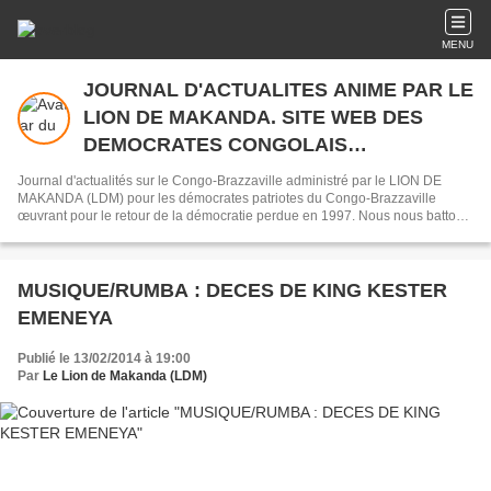
MENU
JOURNAL D'ACTUALITES ANIME PAR LE
LION DE MAKANDA. SITE WEB DES
DEMOCRATES CONGOLAIS
COMBATTANT LA DICTATURE SASSOU
Journal d'actualités sur le Congo-Brazzaville administré par le LION DE
NGUESSO
MAKANDA (LDM) pour les démocrates patriotes du Congo-Brazzaville
œuvrant pour le retour de la démocratie perdue en 1997. Nous nous battons
par amour avec les mots comme armes et le Web comme fusil.
MUSIQUE/RUMBA : DECES DE KING KESTER
EMENEYA
Publié le 13/02/2014 à 19:00
Par
Le Lion de Makanda (LDM)