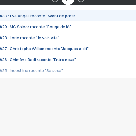
#30 : Eve Angeli raconte "Avant de partir"
#29 : MC Solaar raconte "Bouge de là"
28 : Lorie raconte "Je vais vite"
#27 : Christophe Willem raconte "Jacques a dit"
#26 : Chimène Badi raconte "Entre nous"
#25 : Indochine raconte "3e sexe"
#24 : Zaho raconte "C'est chelou"
#23 : Patrick Bruel raconte "Au café des délices"
#22 : Kyo raconte "Le chemin"
#21 : Nolwenn Leroy raconte "Cassé"
#20 : Patrick Hernandez raconte "Born to be alive"