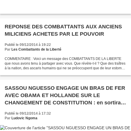
REPONSE DES COMBATTANTS AUX ANCIENS
MILICIENS ACHETES PAR LE POUVOIR
Publié le 09/12/2014 à 19:22
Par
Les Combattants de la Liberté
COMMENTAIRE : Voici un message des COMBATTANTS DE LA LIBERTE
que nous avons tenu à partager avec vous. Que révèle-t-il ? Que des traîtres
à la nation, des ascaris humains qui ne se préoccupent que de leur estomac,
ont été corrompus pour apporter une réponse...
SASSOU NGUESSO ENGAGE UN BRAS DE FER
AVEC OBAMA ET HOLLANDE SUR LE
CHANGEMENT DE CONSTITUTION : en sortira-t-
il vainqueur ou partira –t-il comme Blaise
Publié le 09/12/2014 à 17:32
Campaoré ?
Par
Ludovic Ngoma