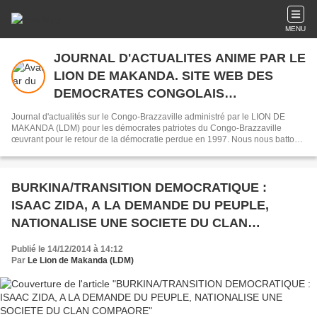
MENU
JOURNAL D'ACTUALITES ANIME PAR LE
LION DE MAKANDA. SITE WEB DES
DEMOCRATES CONGOLAIS
COMBATTANT LA DICTATURE SASSOU
Journal d'actualités sur le Congo-Brazzaville administré par le LION DE
NGUESSO
MAKANDA (LDM) pour les démocrates patriotes du Congo-Brazzaville
œuvrant pour le retour de la démocratie perdue en 1997. Nous nous battons
par amour avec les mots comme armes et le Web comme fusil.
BURKINA/TRANSITION DEMOCRATIQUE :
ISAAC ZIDA, A LA DEMANDE DU PEUPLE,
NATIONALISE UNE SOCIETE DU CLAN
COMPAORE
Publié le 14/12/2014 à 14:12
Par
Le Lion de Makanda (LDM)