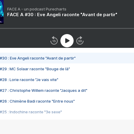
FACE A - un podcast Purecharts
FACE A #30 : Eve Angeli raconte "Avant de partir"
#30 : Eve Angeli raconte "Avant de partir"
#29 : MC Solaar raconte "Bouge de là"
28 : Lorie raconte "Je vais vite"
#27 : Christophe Willem raconte "Jacques a dit"
#26 : Chimène Badi raconte "Entre nous"
#25 : Indochine raconte "3e sexe"
#24 : Zaho raconte "C'est chelou"
#23 : Patrick Bruel raconte "Au café des délices"