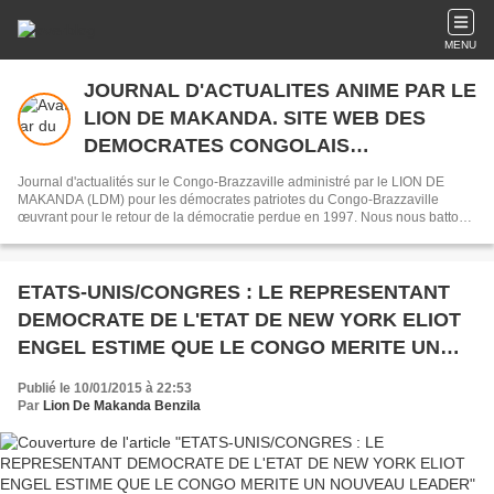
MENU
JOURNAL D'ACTUALITES ANIME PAR LE
LION DE MAKANDA. SITE WEB DES
DEMOCRATES CONGOLAIS
COMBATTANT LA DICTATURE SASSOU
Journal d'actualités sur le Congo-Brazzaville administré par le LION DE
NGUESSO
MAKANDA (LDM) pour les démocrates patriotes du Congo-Brazzaville
œuvrant pour le retour de la démocratie perdue en 1997. Nous nous battons
par amour avec les mots comme armes et le Web comme fusil.
ETATS-UNIS/CONGRES : LE REPRESENTANT
DEMOCRATE DE L'ETAT DE NEW YORK ELIOT
ENGEL ESTIME QUE LE CONGO MERITE UN
NOUVEAU LEADER
Publié le 10/01/2015 à 22:53
Par
Lion De Makanda Benzila