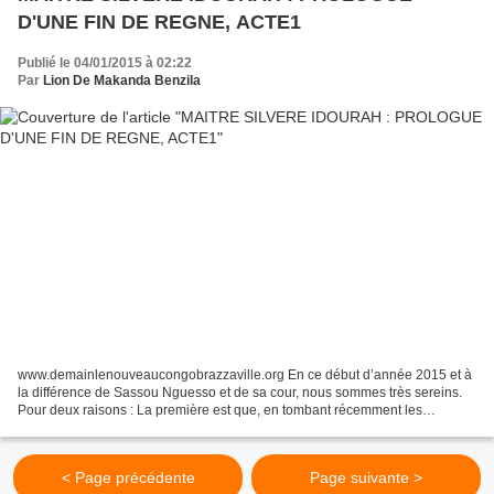
D'UNE FIN DE REGNE, ACTE1
Publié le 04/01/2015 à 02:22
Par
Lion De Makanda Benzila
www.demainlenouveaucongobrazzaville.org En ce début d’année 2015 et à
la différence de Sassou Nguesso et de sa cour, nous sommes très sereins.
Pour deux raisons : La première est que, en tombant récemment les
masques, le PCT et le clan qui gouverne le...
< Page précédente
Page suivante >