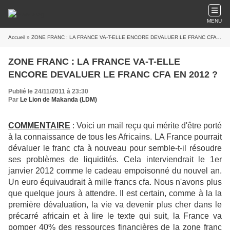
MENU
Accueil
» ZONE FRANC : LA FRANCE VA-T-ELLE ENCORE DEVALUER LE FRANC CFA EN 2012 ?
ZONE FRANC : LA FRANCE VA-T-ELLE
ENCORE DEVALUER LE FRANC CFA EN 2012 ?
Publié le 24/11/2011 à 23:30
Par
Le Lion de Makanda (LDM)
COMMENTAIRE
: Voici un mail reçu qui mérite d'être porté
à la connaissance de tous les Africains. LA France pourrait
dévaluer le franc cfa à nouveau pour semble-t-il résoudre
ses problèmes de liquidités. Cela interviendrait le 1er
janvier 2012 comme le cadeau empoisonné du nouvel an.
Un euro équivaudrait à mille francs cfa. Nous n'avons plus
que quelque jours à attendre. Il est certain, comme à la la
première dévaluation, la vie va devenir plus cher dans le
précarré africain et à lire le texte qui suit, la France va
pomper 40% des ressources financières de la zone franc