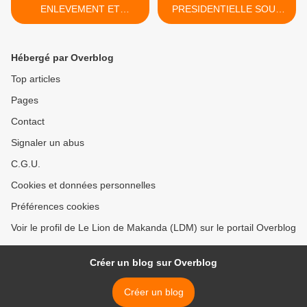
ENLEVEMENT ET
PRESIDENTIELLE SOUS
SEQUESTRATION DE
HAUTE TENSION DANS
MICHEL NTARI (SUD-
DEUX JOURS >
KONGO) PAR LE
Hébergé par Overblog
COLONEL PHILIPPE
OBARA (NORD-CONGO)
Top articles
DEPUIS NOVEMBRE 2011
Pages
Contact
Signaler un abus
C.G.U.
Cookies et données personnelles
Préférences cookies
Voir le profil de Le Lion de Makanda (LDM) sur le portail Overblog
Créer un blog sur Overblog
Créer un blog