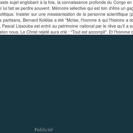
te sujet englobant à la fois, la connaissance profonde du Congo en ce
i lui fait se perdre souvent. Mémoire sélective qui est loin d'être un g
politique. Insister sur une messianisation de la personne scientifique (p
es partisans, Bernard Kolélas a été "Moïse, l'homme à qui l'histoire a 
ascal Lissouba est entré au patrimoine national par le rêve qu'il a sus
 selon nous. Le Christ rejeté aura crié : "Tout est accompli". Et l'homme 
Publicité