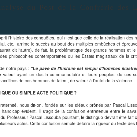
se du Post de la Confrérie des Li
rit l'histoire des conquêtes, qui n'est que celle de la réalisation des 
, social, etc.; arrime le succès au bout des multiples embûches et épre
aurait dit l'autre). de fait, la problématique des grands hommes et le
ndes philosophies contemporaines ou les Essais magistraux de la criti
de notre pays :
"Le pavé de l'histoire est rempli d'hommes illustre
valeur ayant un destin communautaire et leurs peuples, de ces so
 sacrifices de ces hommes de talent, de valeur à l'autel de la violence.
IQUE OU SIMPLE ACTE POLITIQUE ?
ternité, nous dit-on, fondée sur les idéaux prônés par Pascal Lissoub
handicap évident. Il s'agit de la confusion entretenue entre le savan
 Professeur Pascal Lissouba pourtant, le distinguo devrait être fait car,
plusieurs actes. Cette confusion semble défaire la rigueur du texte des 