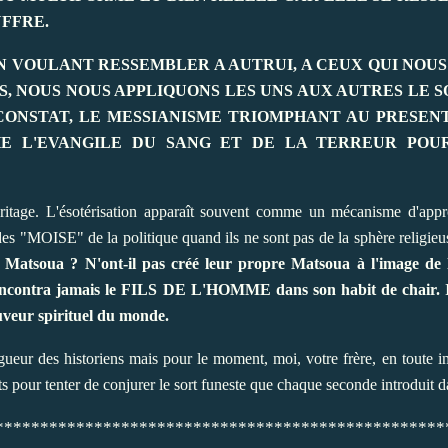
FFRE.
 VOULANT RESSEMBLER A AUTRUI, A CEUX QUI NOUS 
S, NOUS NOUS APPLIQUONS LES UNS AUX AUTRES LE S
ONSTAT, LE MESSIANISME TRIOMPHANT AU PRESENT
E L'EVANGILE DU SANG ET DE LA TERREUR POUR
tage. L'ésotérisation apparaît souvent comme un mécanisme d'appro
des "MOISE" de la politique quand ils ne sont pas de la sphère religie
e Matsoua ? N'ont-il pas créé leur propre Matsoua à l'image de l
rencontra jamais le FILS DE L'HOMME dans son habit de chair. Il
auveur spirituel du monde.
igueur des historiens mais pour le moment, moi, votre frère, en toute im
ts pour tenter de conjurer le sort funeste que chaque seconde introdu
**************************************************