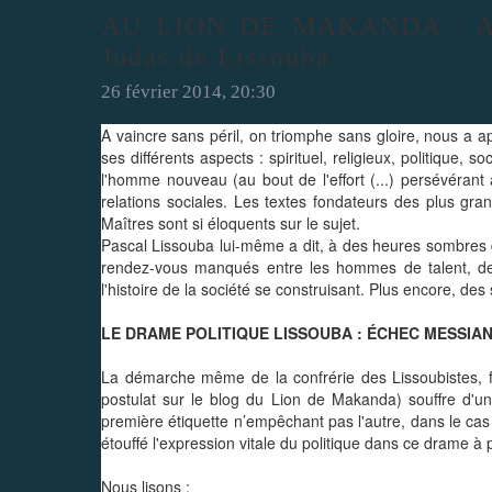
AU LION DE MAKANDA : Analy
Judas de Lissouba
26 février 2014, 20:30
A vaincre sans péril, on triomphe sans gloire, nous a app
ses différents aspects : spirituel, religieux, politique
l'homme nouveau (au bout de l'effort (...) persévérant 
relations sociales. Les textes fondateurs des plus gra
Maîtres sont si éloquents sur le sujet.
Pascal Lissouba lui-même a dit, à des heures sombres 
rendez-vous manqués entre les hommes de talent, de 
l'histoire de la société se construisant. Plus encore, des
LE DRAME POLITIQUE LISSOUBA : ÉCHEC MESSIAN
La démarche même de la confrérie des Lissoubistes, fra
postulat sur le blog du Lion de Makanda) souffre d'un 
première étiquette n’empêchant pas l'autre, dans le cas du
étouffé l'expression vitale du politique dans ce drame à 
Nous lisons :