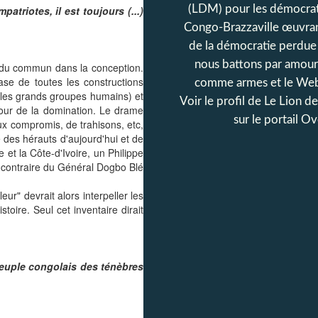
(LDM) pour les démocrat
triotes, il est toujours (...)
Congo-Brazzaville œuvran
de la démocratie perdue
nous battons par amour
rs du commun dans la conception.
se de toutes les constructions
comme armes et le Web
r les grands groupes humains) et
Voir le profil de
Le Lion d
efour de la domination. Le drame
sur le portail O
aux compromis, de trahisons, etc,
 des hérauts d'aujourd'hui et de
et la Côte-d'Ivoire, un Philippe
 contraire du Général Dogbo Blé
eur" devrait alors interpeller les
toire. Seul cet inventaire dirait
peuple congolais des ténèbres