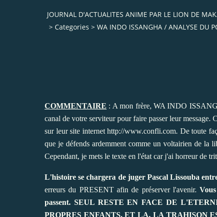
JOURNAL D'ACTUALITES ANIME PAR LE LION DE M
>
Categories
>
WA INDO ISSANGHA / ANALYSE DU PO
COMMENTAIRE
: A mon frère, WA INDO ISSANGHA, 
canal de votre serviteur pour faire passer leur message. C
sur leur site internet
http://www.confli.com
. De toute fa
que je défends ardemment comme un voltairien de la li
Cependant, je mets le texte en l'état car j'ai horreur de tr
L'histoire se chargera de juger Pascal Lissouba entre
erreurs du PRESENT afin de préserver l'avenir.
Vous 
passent. SEUL RESTE EN FACE DE L'ETE
PROPRES ENFANTS. ET LA, LA TRAHISON 