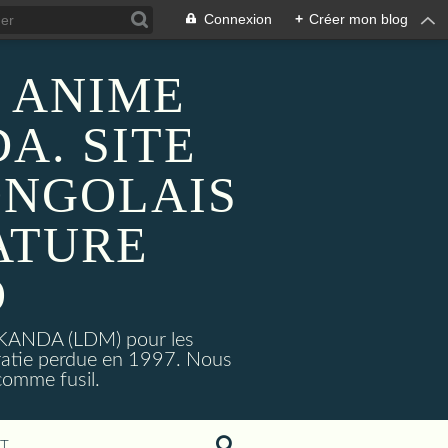
Connexion
+
Créer mon blog
 ANIME
A. SITE
ONGOLAIS
ATURE
O
MAKANDA (LDM) pour les
ratie perdue en 1997. Nous
omme fusil.
T