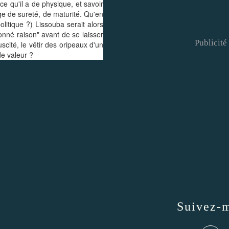
 qu'il a de physique, et savoir
age de sureté, de maturité. Qu'en
olitique ?) Lissouba serait alors
donné raison" avant de se laisser
Publicité
cité, le vêtir des oripeaux d'un
de valeur ?
Suivez-