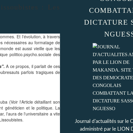
ssoubistes : Les
COMBATTA
DICTATURE 
NGUES
hommes. Et l'évolution, à travers
uves nécessaires au formatage de
 monde est aussi vieille que les
que politico.psycho.sociale des
s".
A ce propos, il parlait de ces
ubresauts parfois tragiques de
a (Voir l'Article détaillant son
t généticien et le politique. La
 l'aura de l'universitaire a vite
Lissoubistes.
Journal d'actualités sur le
administré par le LI