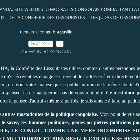
AKANDA. SITE WEB DES DEMOCRATES CONGOLAIS COMBATTANT LA
ST DE LA CONFRERIE DES LISSOUBISTES : "LES JUDAS DE LISSOUB
demain le congo brazzaville
26.02.2014
…
Par WA INDO ISSANGHA
la Confrérie des Lissoubistes utilise, comme d'autres personnes le 
e qu'ils écrivent les engage et il revient de s'adresser à eux directement
çon, en lisant votre analyse que je publie au nom de la même liberté d'
bre-pensée, ils ne manqueront pas de vous répondre.
Ce n'est donc pa
iturer la pensée d'autrui - même si parfois, je suis amené à faire un petit 
 autres mastodontes de la politique congolaise.
Mon point de vue se s
le savez, les hommes politiques, génies ou piètres politiciens po
RNITE, LE CONGO - COMME UNE MERE INCOMPRISE S
EST MULTIFORME ET BIEN REELLE CAR ELLE SE RESS