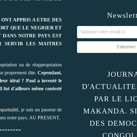
Newslet
ONT APPRIS A ETRE DES
ORT QUE LE NEGRIER ET
 DANS NOTRE PAYS EST
 SERVIR LES MAITRES
priation ou de réappropriation
use proprement dite.
Cependant,
JOURN
eur idéal ? Paul a inventé le
D'ACTUALITE
 fut d'ailleurs même contesté
PAR LE LI
partialité, je suis un passeur de
MAKANDA. S
it dans notre pays. AU PRESENT.
DES DEMOC
********
CONGOL