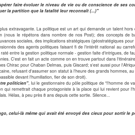
érer faire évoluer le niveau de vie ou de conscience de ses compa
 la partition que la fatalité leur reconnaît (...)"
ent plus extravagante. La politique est un art qui demande un talent ho
tion (nous le répétons dans nombre de nos Post); des concepts de ba
mouvances sociales, des implications stratégiques (géostratégiques pou
ionnés des agents politiques faisant fi de l'intérêt national au carr
raté entre la gestion politique normale - gestion faite d'intrigues, de f
ies. C'est en fait un acte comme on en trouve partout dans l'itinéraire
s Chirac pour Chaban Delmas, puis Giscard; s'est aussi pour l'Afrique 
icaine, refusant d'assumer son statut à l'heure des grands hommes, au
sible devant l'humiliation, fier de son droit).
tre politicien"
, lui le gestionnaire du pôle politique de "l'homme de val
 qui remettrait chaque protagoniste à la place qui lui revient pour l'his
ais. Hélas, à peu près 8 ans depuis cette sortie. Silence...
go, celui-là même qui avait été envoyé des cieux pour sortir le 