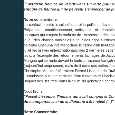
"Lorsqu'un homme de valeur vient sur terre pour esp
entouré de traîtres qui ne peuvent s’empêcher de jouer
Notre commentaire
:
La confusion entre le scientifique et le politique devi
Préparation, conditionnement, anticipation et adapta
politiques qui exigent la maîtrise de l'expression des 
le jeu des chaises musicales autour des égos surdimens
politique Lissouba intervient dans le cadre d'un maillage 
-, et les graves enjeux nationaux des 2 dernières décenn
jadis; à l'exemple des retournements-lâchages de Jacque
Mangou qui se renie devant la toute-puissance françafr
(aujourd'hui emprisonné, mais droit dans ses bottes, impas
Christophe Moukouéké traitant Pascal Lissouba de
"piè
Lissoubistes sur une sorte de droit d'inventaire Upadsien
l'impact des "traîtres" dans la chute du généticien congol
Nous lisons :
"Pascal Lissouba, l'homme qui avait compris le Con
du monopartisme et de la dictature a été rejeté (...)"
Notre Commentaire :