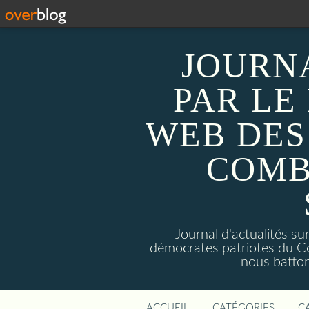
JOURN
PAR LE
WEB DES
COMB
Journal d'actualités 
démocrates patriotes du C
nous batto
ACCUEIL
CATÉGORIES
C