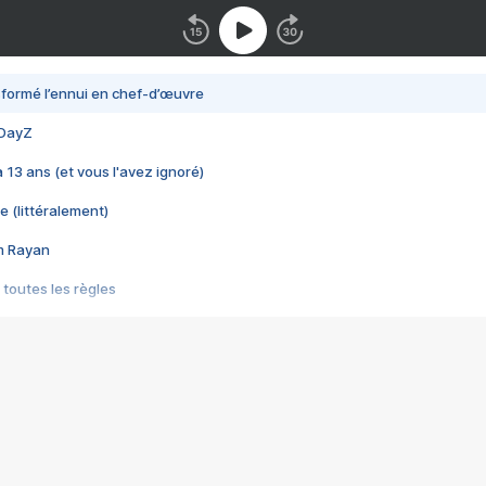
nsformé l’ennui en chef-d’œuvre
 DayZ
 a 13 ans (et vous l'avez ignoré)
e (littéralement)
im Rayan
 toutes les règles
s les jeux vidéo
us choquant de Rockstar ? - Le scandale BULLY
e plus moche de Steam
du RÊVE tourne au CAUCHEMAR
pendant 8 heures