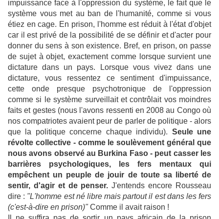
impuissance face à l'oppression du système, le fait que le
système vous met au ban de l'humanité, comme si vous
étiez en cage. En prison, l'homme est réduit à l'état d'objet
car il est privé de la possibilité de se définir et d'acter pour
donner du sens à son existence. Bref, en prison, on passe
de sujet à objet, exactement comme lorsque survient une
dictature dans un pays. Lorsque vous vivez dans une
dictature, vous ressentez ce sentiment d'impuissance,
cette onde presque psychotronique de l'oppression
comme si le système surveillait et contrôlait vos moindres
faits et gestes (nous l'avons ressenti en 2008 au Congo où
nos compatriotes avaient peur de parler de politique - alors
que la politique concerne chaque individu).
Seule une
révolte collective - comme le soulèvement général que
nous avons observé au Burkina Faso - peut casser les
barrières psychologiques, les fers mentaux qui
empêchent un peuple de jouir de toute sa liberté de
sentir, d'agir et de penser.
J'entends encore Rousseau
dire :
"L'homme est né libre mais partout il est dans les fers
(c'est-à-dire en prison)"
Comme il avait raison !
Il ne suffira pas de sortir un pays africain de la prison