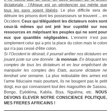
dictatoriale ; l'Afrique est un pénitencier qui mérite que
tous les pays soient libérés
. Le plus difficile sera de
détruire les prisons dont les possesseurs se trouvent ... en
Occident.
Ceux qui téléguident les dictateurs noirs sont
ceux-là mêmes qui ont jeté leur cupidité sur nos
ressources en méprisant les peuples qui ne sont pour
eux que quantités négligeables.
L'ennemi n'est pas
simplement celui qui a pris la place du colon mais le colon
qui n'a pas cessé d'être colon.
Si l'Occident le désirait, il pourrait arrêter nos dictatures en
jouant juste sur une donnée :
la monnaie.
En bloquant les
comptes de tous les dictateurs et en leur empêchant de
manipuler les comptes des Etats, aucune dictature ne
tiendrait une semaine.
La plus redoutable des armes est
l'arme fiduciaire mais pourtant, ils ne bougent pas le petit
doigt, eux qui connaissent tout des magouilles de Sassou,
Bongo, Eyédéma, Kabila, Biya, Nguéma, etc.
NOUS
DEVONS ELEVER NOTRE CONSCIENCE POLITIQUE,
MES FRERES AFRICAINS !