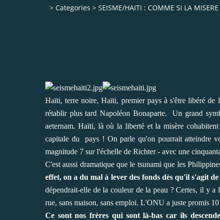
>
Categories
>
SEISME/HAITI : COMME SI LA MISERE 
Haïti, terre noire, Haïti, premier pays à s'être libéré d
rétablir plus tard Napoléon Bonaparte. Un grand symbo
aeternam. Haïti, là où la liberté et la misère cohabite
capitale du pays ! On parle qu'on pourrait atteindre vo
magnitude 7 sur l'échelle de Richter - avec une cinquanta
C'est aussi dramatique que le tsunami que les Philippine
effet, on a du mal à lever des fonds dès qu'il s'agit d
dépendrait-elle de la couleur de la peau ? Certes, il y a
rue, sans maison, sans emploi. L'ONU a juste promis 10 m
Ce sont nos frères qui sont là-bas car ils descenden