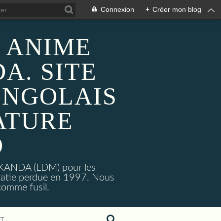
Connexion
+
Créer mon blog
 ANIME
A. SITE
ONGOLAIS
ATURE
O
MAKANDA (LDM) pour les
ratie perdue en 1997. Nous
omme fusil.
T