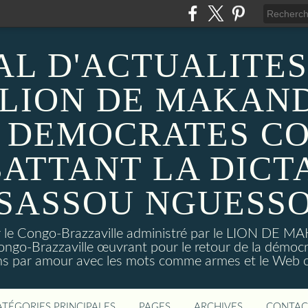
AL D'ACTUALITES
 LION DE MAKAND
 DEMOCRATES C
ATTANT LA DICT
SASSOU NGUESS
sur le Congo-Brazzaville administré par le LION DE 
ongo-Brazzaville œuvrant pour le retour de la démoc
ns par amour avec les mots comme armes et le Web c
ATÉGORIES PRINCIPALES
PAGES
ARCHIVES
CONTAC