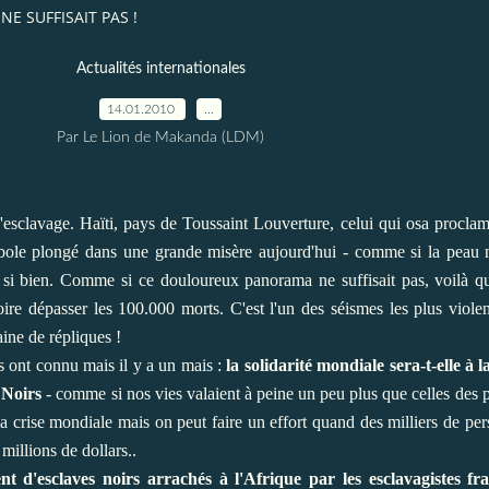
NE SUFFISAIT PAS !
Actualités internationales
14.01.2010
…
Par Le Lion de Makanda (LDM)
e l'esclavage. Haïti, pays de Toussaint Louverture, celui qui osa proclam
le plongé dans une grande misère aujourd'hui - comme si la peau noi
nt si bien. Comme si ce douloureux panorama ne suffisait pas, voilà qu'
ire dépasser les 100.000 morts. C'est l'un des séismes les plus viole
ine de répliques !
s ont connu mais il y a un mais :
la solidarité mondiale sera-t-elle à
e Noirs
- comme si nos vies valaient à peine un peu plus que celles des 
 la crise mondiale mais on peut faire un effort quand des milliers de pe
illions de dollars..
t d'esclaves noirs arrachés à l'Afrique par les esclavagistes fran