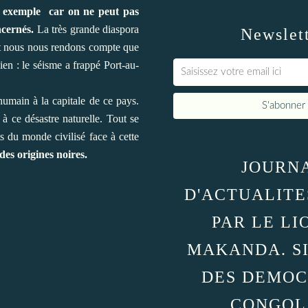
ar exemple car on ne peut pas
ncernés.
La très grande diaspora
Newslet
 et nous nous rendons compte que
ien : le séisme a frappé Port-au-
umain à la capitale de ce pays.
 à ce désastre naturelle. Tout se
s du monde civilisé face à cette
des origines noires.
JOURN
D'ACTUALITE
PAR LE LI
MAKANDA. S
DES DEMOC
CONGOL