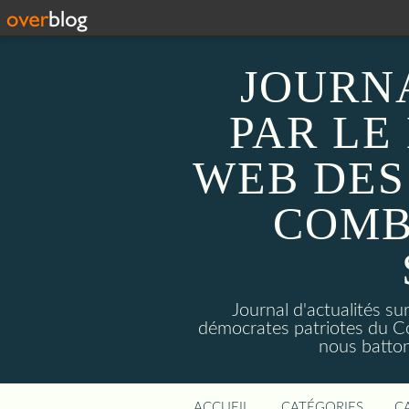
JOURN
PAR LE
WEB DES
COMB
Journal d'actualités 
démocrates patriotes du C
nous batto
ACCUEIL
CATÉGORIES
C