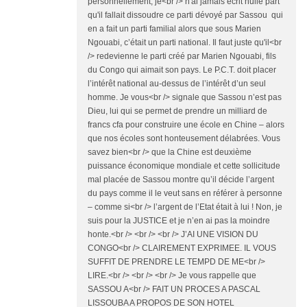
personnellement, je<br /> n'ai jamais écrit nulle part
qu'il fallait dissoudre ce parti dévoyé par Sassou qui
en a fait un parti familial alors que sous Marien
Ngouabi, c’était un parti national. Il faut juste qu'il<br
/> redevienne le parti créé par Marien Ngouabi, fils
du Congo qui aimait son pays. Le P.C.T. doit placer
l’intérêt national au-dessus de l’intérêt d’un seul
homme. Je vous<br /> signale que Sassou n’est pas
Dieu, lui qui se permet de prendre un milliard de
francs cfa pour construire une école en Chine – alors
que nos écoles sont honteusement délabrées. Vous
savez bien<br /> que la Chine est deuxième
puissance économique mondiale et cette sollicitude
mal placée de Sassou montre qu’il décide l’argent
du pays comme il le veut sans en référer à personne
– comme si<br /> l’argent de l’Etat était à lui ! Non, je
suis pour la JUSTICE et je n’en ai pas la moindre
honte.<br /> <br /> <br /> J’AI UNE VISION DU
CONGO<br /> CLAIREMENT EXPRIMEE. IL VOUS
SUFFIT DE PRENDRE LE TEMPD DE ME<br />
LIRE.<br /> <br /> <br /> Je vous rappelle que
SASSOU A<br /> FAIT UN PROCES A PASCAL
LISSOUBA A PROPOS DE SON HOTEL