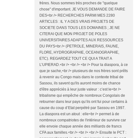
frères. Nous sommes très proches de "quelque
chose" d'important. JE VOUS DEMANDE DE FAIRE
DES<br /> RECHERCHES PARMI MES 2280
ARTICLES : IL Y A DES VRAIS PROJETS DE
SOCIETE DANS TOUS LES DOMAINES ; JE NE
CITERAI QUE MON PROJET DE POLES
UNIVERSITAIRES ADAPTES AUX RESSOURCES
DU PAYS<br /> (PETROLE, MINERAIS, FAUNE,
FLORE, HYDROGRAPHIE, OCEANOGRAPHIE,
ETC). REGARDEZ TOUT CE QUI A TRAIT A
L’UPIERAD.<br /> <br /> <br /> Pour la diaspora, à ce
que je sache,<br /> plusieurs de nos frères sont prêts
à revenir au Congo mais dans le contexte tribal de
Sassou, ils savent qu'ils auront moins de chance
d'être appréciés à leur juste valeur : c’est le<br />
tribalisme qui empêche de nombreux Congolais de
retourner dans leur pays qu’ils ont fui pour certains à
cause du coup d’Etat perpétré par Sassou en 1997.
La diaspora est un atout : elle<br /> permet à de
nombreux compatriotes de l'intérieur de survivre car
elle envoie chaque année des milliards de francs
CFA aux familles.<br /> <br /> <br /> Ensuite le PCT :