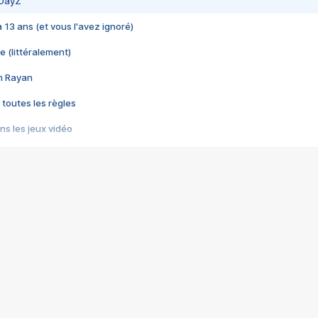
 DayZ
 a 13 ans (et vous l'avez ignoré)
e (littéralement)
im Rayan
 toutes les règles
s les jeux vidéo
us choquant de Rockstar ? - Le scandale BULLY
e plus moche de Steam
du RÊVE tourne au CAUCHEMAR
pendant 8 heures
it… à tort
umiliés par un jeu vidéo
ire - Final Fantasy 8