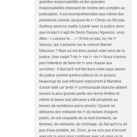
grandes responsabilités et des grandes
responsabilités imposent de rendre des comptes au
justiciables. Il est incompréhensible que même des
présidents comme Jacques<br /> Chirac ou Nicolas
Sarkozy aient eu maille à partir avec la justice alors
que lorsqu’il s’agit de Denis Sassou Nguesso, vous
dites : « Laissez-le… » ! N’est-ce pas, lui,<br />
Sassou, qui s’acharne sur le colonel Marcel
Ntsourou ? Mais où est donc passé votre sens de la
justice, cher cadet ?<br /> <br /> <br /> Nous n'avons
pas l'intention de faire<br /> une chasse aux
sorcières : il faut qu'il soit fait dans notre pays œuvre
de justice comme partout ailleurs (à ce propos,
beaucoup de sud-Africains reprochent à Mandela
d’avoir failli car la<br /> communauté blanche détient
encore la plus grande partie des terres fertiles et
même la faune sud-africaine a été privatisée au
travers de nombreux parcs privés) ! Quand on
détourne des milliards<br /> de dollars d'argent
public, on est coupable de la mort d'enfants, de
femmes, de vieillards, du chômage, du fait qu'il n'y ait
pas d'eau potable, etc. Donc, je ne suis pas d'accord
avec<br /> vous pour continuer avec un pays où la