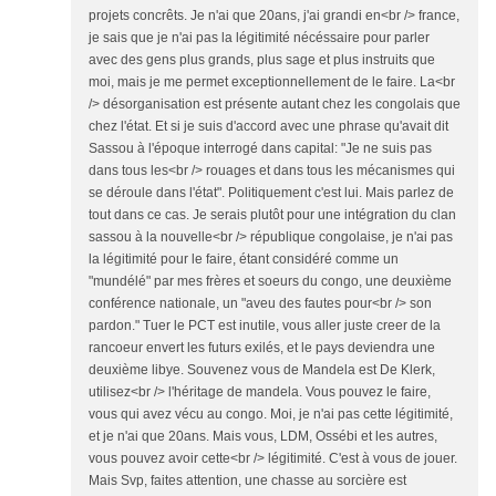
projets concrêts. Je n'ai que 20ans, j'ai grandi en<br /> france,
je sais que je n'ai pas la légitimité nécéssaire pour parler
avec des gens plus grands, plus sage et plus instruits que
moi, mais je me permet exceptionnellement de le faire. La<br
/> désorganisation est présente autant chez les congolais que
chez l'état. Et si je suis d'accord avec une phrase qu'avait dit
Sassou à l'époque interrogé dans capital: "Je ne suis pas
dans tous les<br /> rouages et dans tous les mécanismes qui
se déroule dans l'état". Politiquement c'est lui. Mais parlez de
tout dans ce cas. Je serais plutôt pour une intégration du clan
sassou à la nouvelle<br /> république congolaise, je n'ai pas
la légitimité pour le faire, étant considéré comme un
"mundélé" par mes frères et soeurs du congo, une deuxième
conférence nationale, un "aveu des fautes pour<br /> son
pardon." Tuer le PCT est inutile, vous aller juste creer de la
rancoeur envert les futurs exilés, et le pays deviendra une
deuxième libye. Souvenez vous de Mandela est De Klerk,
utilisez<br /> l'héritage de mandela. Vous pouvez le faire,
vous qui avez vécu au congo. Moi, je n'ai pas cette légitimité,
et je n'ai que 20ans. Mais vous, LDM, Ossébi et les autres,
vous pouvez avoir cette<br /> légitimité. C'est à vous de jouer.
Mais Svp, faites attention, une chasse au sorcière est