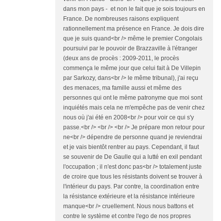
dans mon pays - et non le fait que je sois toujours en
France. De nombreuses raisons expliquent
rationnellement ma présence en France. Je dois dire
que je suis quand<br /> même le premier Congolais
poursuivi par le pouvoir de Brazzaville à l'étranger
(deux ans de procès : 2009-2011, le procès
commença le même jour que celui fait à De Villepin
par Sarkozy, dans<br /> le même tribunal), j'ai reçu
des menaces, ma famille aussi et même des
personnes qui ont le même patronyme que moi sont
inquiétés mais cela ne m'empêche pas de venir chez
nous où j'ai été en 2008<br /> pour voir ce qui s'y
passe.<br /> <br /> <br /> Je prépare mon retour pour
ne<br /> dépendre de personne quand je reviendrai
et je vais bientôt rentrer au pays. Cependant, il faut
se souvenir de De Gaulle qui a lutté en exil pendant
l'occupation ; il n'est donc pas<br /> totalement juste
de croire que tous les résistants doivent se trouver à
l'intérieur du pays. Par contre, la coordination entre
la résistance extérieure et la résistance intérieure
manque<br /> cruellement. Nous nous battons et
contre le système et contre l'ego de nos propres