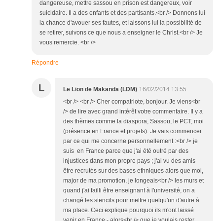
dangereuse, mettre sassou en prison est dangereux, voir
suicidaire. Il a des enfants et des partisants.<br /> Donnons lui
la chance d'avouer ses fautes, et laissons lui la possibilité de
se retirer, suivons ce que nous a enseigner le Christ.<br /> Je
vous remercie. <br />
Répondre
L
Le Lion de Makanda (LDM)
16/02/2014 13:55
<br /> <br /> Cher compatriote, bonjour. Je viens<br
/> de lire avec grand intérêt votre commentaire. Il y a
des thèmes comme la diaspora, Sassou, le PCT, moi
(présence en France et projets). Je vais commencer
par ce qui me concerne personnellement :<br /> je
suis en France parce que j'ai été outré par des
injustices dans mon propre pays ; j'ai vu des amis
être recrutés sur des bases ethniques alors que moi,
major de ma promotion, je longeais<br /> les murs et
quand j'ai failli être enseignant à l'université, on a
changé les stencils pour mettre quelqu'un d'autre à
ma place. Ceci explique pourquoi ils m'ont laissé
venir en France - alors<br /> que je voulais rester