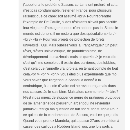
j'appellerai le problème Sassou: certains ont préféré, et cela
n'est pas condamnable, rester en France, pour plusieurs
raisons: que ce choix soit assumé.<br /> Pour reprendre
l'exemple de De Gaulle, si des résistants n'avait pas sacrifié
leur vie, dans l'hexagone, nous n'en serions pas la. Si tout le
monde est dehors, il ne restera que des spéculations.<br />
<br /> <br /> Pour vos projets de protection de forêts,
université.. Oui. Mais oubliez vous la FrançAfrique? On peut
rêver, d'états unis d'Afrique, de panafricanisme, de
développement tous azimuts, mais ce que<br /> je veux dire,
c'est qu'il me semble qu'il existe des barrières, des lobbies,
c'est cela que j'appelle vrai projets, en tenant compte de tout
cela.<br /> <br /> <br /> Vous êtes plus expérimenté que moi.
Vous savez que l'argent que Sassou a donné à la
centrafrique, à la cote d'ivoire ect ne reviendra jamais dans
nos caisses. Je le sais bien. Mais alors comment<br /> faire?
N'est il pas mieux de stopper ce genre de pratiques plutôt que
de se lamenter et de pleurer un argent qui ne reviendra
jamais? C'est ça ma question en fait.<br /> <br /> <br /> Pour
ce qui est de la condamnation de Sassou, voici ce que je dis:
Quand vous prenez Mandela, qui a passé 27ans en prision à
casser des caillous à Robben Island, qui, une fois sorti, à