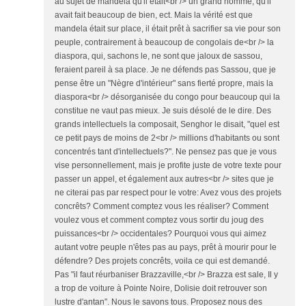
au sujet de mandela qu'il était<br /> un grand homme, qu'il
avait fait beaucoup de bien, ect. Mais la vérité est que
mandela était sur place, il était prêt à sacrifier sa vie pour son
peuple, contrairement à beaucoup de congolais de<br /> la
diaspora, qui, sachons le, ne sont que jaloux de sassou,
feraient pareil à sa place. Je ne défends pas Sassou, que je
pense être un "Nègre d'intérieur" sans fierté propre, mais la
diaspora<br /> désorganisée du congo pour beaucoup qui la
constitue ne vaut pas mieux. Je suis désolé de le dire. Des
grands intellectuels la composait, Senghor le disait, "quel est
ce petit pays de moins de 2<br /> millions d'habitants ou sont
concentrés tant d'intellectuels?". Ne pensez pas que je vous
vise personnellement, mais je profite juste de votre texte pour
passer un appel, et également aux autres<br /> sites que je
ne citerai pas par respect pour le votre: Avez vous des projets
concrêts? Comment comptez vous les réaliser? Comment
voulez vous et comment comptez vous sortir du joug des
puissances<br /> occidentales? Pourquoi vous qui aimez
autant votre peuple n'êtes pas au pays, prêt à mourir pour le
défendre? Des projets concrêts, voila ce qui est demandé.
Pas "il faut réurbaniser Brazzaville,<br /> Brazza est sale, Il y
a trop de voiture à Pointe Noire, Dolisie doit retrouver son
lustre d'antan". Nous le savons tous. Proposez nous des