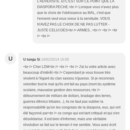
L'ADVERSITE. Et C'EST SUR CE POINT QUE LA
DIASPORA PECHE.<br /> Lorsque vous n'avez plus
que le choix de l'obéissance au MAL, c'est que
l'ennemi veut vous voeur à la servitude. VOUS
N'AVEZ PAS LE CHOIX DE NE PAS LUTTER -
JUSTE CELUI DES<br /> ARMES...<br /> <br /> <br
/> <br />
U
U tunga Si
16/02/2014 10:00
<br /> Cher LDM<br /> <br /> <br /> J'ai lu votre article avec
beaucoup d'intérêt.<br /> Cependant je vous trouve très
virulent à l'égard du clan sassou n'guesso. Si je reconnais
volontier tout le mal qu'ils ont fait au pays (mort du système
scolaire, mauvaise gestion des ressources,<br />
détournement de milliars de dollars, bradage des terres,
guerres éthnico tribales...), ils ne faut pas oublier la
responsabilité qu'on les congolais de la diaspora, eux, qui ont
été façonné par<br /> ce congo qui est tant critiqué et qui s'en
désolidarise. Il est bien d'informer, mais une véritable
révolution se fait sur le terrain il me semble. Vous avez écrit