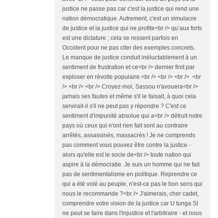
justice ne passe pas car c'est la justice qui rend une
nation démocratique. Autrement, c'est un simulacre
de justice et la justice qui ne profite<br /> qu’aux forts
est une dictature ; cela se ressent parfois en
Occident pour ne pas citer des exemples concrets.
Le manque de justice conduit inéluctablement à un
sentiment de frustration et ce<br /> dernier finit par
exploser en révolte populaire.<br /> <br /> <br /> <br
/> <br /> <br /> Croyez-moi, Sassou n'avouera<br />
jamais ses fautes et même s'il le faisait, à quoi cela
servirait-il s'il ne peut pas y répondre ? C'est ce
sentiment d'impunité absolue qui a<br /> détruit notre
pays où ceux qui n'ont rien fait sont au contraire
arrêtés, assassinés, massacrés ! Je ne comprends
pas comment vous pouvez être contre la justice -
alors qu'elle est le socle de<br /> toute nation qui
aspire à la démocratie. Je suis un homme qui ne fait
pas de sentimentalisme en politique. Reprendre ce
qui a été volé au peuple, n'est-ce pas le bon sens qui
nous le recommande ?<br /> J'aimerais, cher cadet,
comprendre votre vision de la justice car U tunga SI
ne peut se faire dans l'injustice et l'arbitraire - et nous