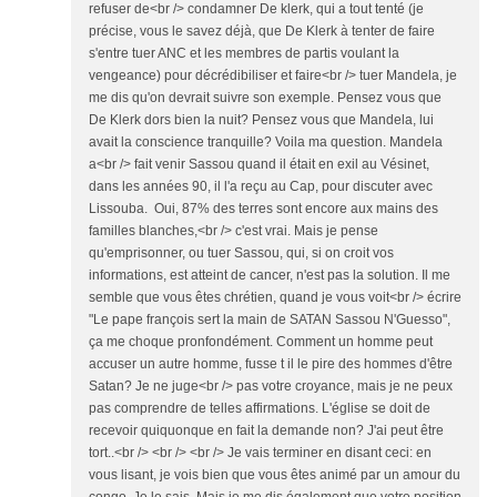
refuser de<br /> condamner De klerk, qui a tout tenté (je
précise, vous le savez déjà, que De Klerk à tenter de faire
s'entre tuer ANC et les membres de partis voulant la
vengeance) pour décrédibiliser et faire<br /> tuer Mandela, je
me dis qu'on devrait suivre son exemple. Pensez vous que
De Klerk dors bien la nuit? Pensez vous que Mandela, lui
avait la conscience tranquille? Voila ma question. Mandela
a<br /> fait venir Sassou quand il était en exil au Vésinet,
dans les années 90, il l'a reçu au Cap, pour discuter avec
Lissouba. Oui, 87% des terres sont encore aux mains des
familles blanches,<br /> c'est vrai. Mais je pense
qu'emprisonner, ou tuer Sassou, qui, si on croit vos
informations, est atteint de cancer, n'est pas la solution. Il me
semble que vous êtes chrétien, quand je vous voit<br /> écrire
"Le pape françois sert la main de SATAN Sassou N'Guesso",
ça me choque pronfondément. Comment un homme peut
accuser un autre homme, fusse t il le pire des hommes d'être
Satan? Je ne juge<br /> pas votre croyance, mais je ne peux
pas comprendre de telles affirmations. L'église se doit de
recevoir quiquonque en fait la demande non? J'ai peut être
tort..<br /> <br /> <br /> Je vais terminer en disant ceci: en
vous lisant, je vois bien que vous êtes animé par un amour du