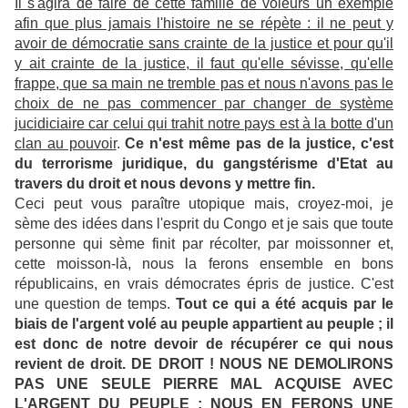
Il s'agira de faire de cette famille de voleurs un exemple
afin que plus jamais l'histoire ne se répète : il ne peut y
avoir de démocratie sans crainte de la justice et pour qu'il
y ait crainte de la justice, il faut qu'elle sévisse, qu'elle
frappe, que sa main ne tremble pas et nous n'avons pas le
choix de ne pas commencer par changer de système
jucidiciaire car celui qui trahit notre pays est à la botte d'un
clan au pouvoir
.
Ce n'est même pas de la justice, c'est
du terrorisme juridique, du gangstérisme d'Etat au
travers du droit et nous devons y mettre fin.
Ceci peut vous paraître utopique mais, croyez-moi, je
sème des idées dans l'esprit du Congo et je sais que toute
personne qui sème finit par récolter, par moissonner et,
cette moisson-là, nous la ferons ensemble en bons
républicains, en vrais démocrates épris de justice. C'est
une question de temps.
Tout ce qui a été acquis par le
biais de l'argent volé au peuple appartient au peuple ; il
est donc de notre devoir de récupérer ce qui nous
revient de droit. DE DROIT ! NOUS NE DEMOLIRONS
PAS UNE SEULE PIERRE MAL ACQUISE AVEC
L'ARGENT DU PEUPLE : NOUS EN FERONS UNE