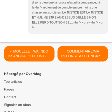
disons bien que la justice n'est ni la vengeance, ni
le<br /> règlement de compte encore moins une
chasse aux sorcières. LA JUSTICE EST LA JUSTICE
ET NUL NE ETRE AU-DESSUS D'ELLE SINON
ELLE PERD TOUT SON SEL...<br /> <br /> <br /> <br
/>
< MOUELLET WA INDO
COMMENTAIRE/MA
ISSANGHA : "TEL UN BON
REPONSE A U TUNGA SI :
PELOTON D'EXECUTION
IL N'Y AURA PAS DE
LE PCT SUIVRA LES
CHASSE AUX SORCIERES
ORDRES
! >
Hébergé par Overblog
Top articles
Pages
Contact
Signaler un abus