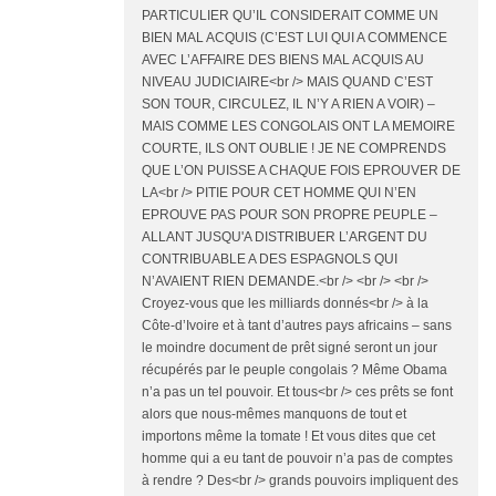
PARTICULIER QU’IL CONSIDERAIT COMME UN
BIEN MAL ACQUIS (C’EST LUI QUI A COMMENCE
AVEC L’AFFAIRE DES BIENS MAL ACQUIS AU
NIVEAU JUDICIAIRE<br /> MAIS QUAND C’EST
SON TOUR, CIRCULEZ, IL N’Y A RIEN A VOIR) –
MAIS COMME LES CONGOLAIS ONT LA MEMOIRE
COURTE, ILS ONT OUBLIE ! JE NE COMPRENDS
QUE L’ON PUISSE A CHAQUE FOIS EPROUVER DE
LA<br /> PITIE POUR CET HOMME QUI N’EN
EPROUVE PAS POUR SON PROPRE PEUPLE –
ALLANT JUSQU'A DISTRIBUER L’ARGENT DU
CONTRIBUABLE A DES ESPAGNOLS QUI
N’AVAIENT RIEN DEMANDE.<br /> <br /> <br />
Croyez-vous que les milliards donnés<br /> à la
Côte-d’Ivoire et à tant d’autres pays africains – sans
le moindre document de prêt signé seront un jour
récupérés par le peuple congolais ? Même Obama
n’a pas un tel pouvoir. Et tous<br /> ces prêts se font
alors que nous-mêmes manquons de tout et
importons même la tomate ! Et vous dites que cet
homme qui a eu tant de pouvoir n’a pas de comptes
à rendre ? Des<br /> grands pouvoirs impliquent des