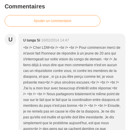
Commentaires
Ajouter un commentaire
U
U tunga Si
16/02/2014 14:47
<br /> Cher LDM<br /> <br /> <br /> Pour commencer merci de
m'avoir fait l'honneur de répondre à un jeune de 20 ans qui
s'interrogeait sur votre vision du congo de demain. <br /> Je
tiens déjà à vous dire que mon commentaire n'est en aucun
cas un réquisitoire contre vous, ni contre les membres de la
diaspora, et que , si ça a pu être perçu comme tel, je vous
présente mes<br /> plus sincères excuses.<br /> <br /> <br />
J'ai lu a mon tour avec beaucoup d'intérêt votre réponse:<br
/> <br /> <br /> Nous partageons totalement le même point de
vue sur le fait que le fait que la coordination entre diaspora et
membres du pays n'est pas bonne.<br /> <br /> <br /> Ensuite,
je ne remets pas en cause le rôle de la diaspora. Je ne dis
pas qu'elle est inutile et qu'elle doit être inexistante. Je dis
simplement que le problème aujourd'hui, est que nous
avons<br /> des gens qui se cachent derrière ce que