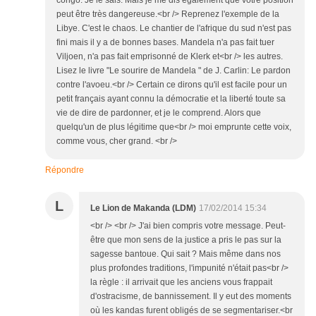
congo. Je le sais. Mais je me dis également que votre position
peut être très dangereuse.<br /> Reprenez l'exemple de la
Libye. C'est le chaos. Le chantier de l'afrique du sud n'est pas
fini mais il y a de bonnes bases. Mandela n'a pas fait tuer
Viljoen, n'a pas fait emprisonné de Klerk et<br /> les autres.
Lisez le livre "Le sourire de Mandela " de J. Carlin: Le pardon
contre l'avoeu.<br /> Certain ce dirons qu'il est facile pour un
petit français ayant connu la démocratie et la liberté toute sa
vie de dire de pardonner, et je le comprend. Alors que
quelqu'un de plus légitime que<br /> moi emprunte cette voix,
comme vous, cher grand. <br />
Répondre
L
Le Lion de Makanda (LDM)
17/02/2014 15:34
<br /> <br /> J'ai bien compris votre message. Peut-
être que mon sens de la justice a pris le pas sur la
sagesse bantoue. Qui sait ? Mais même dans nos
plus profondes traditions, l'impunité n'était pas<br />
la règle : il arrivait que les anciens vous frappait
d'ostracisme, de bannissement. Il y eut des moments
où les kandas furent obligés de se segmentariser.<br