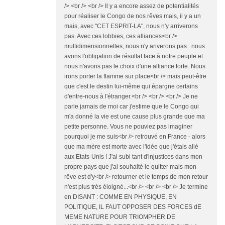
/> <br /> <br /> Il y a encore assez de potentialités
pour réaliser le Congo de nos rêves mais, il y a un
mais, avec "CET ESPRIT-LA", nous n'y arriverons
pas. Avec ces lobbies, ces alliances<br />
multidimensionnelles, nous n'y ariverons pas : nous
avons l'obligation de résultat face à notre peuple et
nous n'avons pas le choix d'une alliance forte. Nous
irons porter la flamme sur place<br /> mais peut-être
que c'est le destin lui-même qui épargne certains
d'entre-nous à l'étranger.<br /> <br /> <br /> Je ne
parle jamais de moi car j'estime que le Congo qui
m'a donné la vie est une cause plus grande que ma
petite personne. Vous ne pouviez pas imaginer
pourquoi je me suis<br /> retrouvé en France - alors
que ma mère est morte avec l'idée que j'étais allé
aux Etats-Unis ! J'ai subi tant d'injustices dans mon
propre pays que j'ai souhaité le quitter mais mon
rêve est d'y<br /> retourner et le temps de mon retour
n'est plus très éloigné...<br /> <br /> <br /> Je termine
en DISANT : COMME EN PHYSIQUE, EN
POLITIQUE, IL FAUT OPPOSER DES FORCES dE
MEME NATURE POUR TRIOMPHER DE