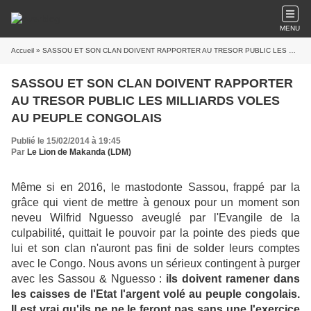
MENU
Accueil
» SASSOU ET SON CLAN DOIVENT RAPPORTER AU TRESOR PUBLIC LES MILLIARDS VOLES AU PEUPLE CONGOLAIS
SASSOU ET SON CLAN DOIVENT RAPPORTER
AU TRESOR PUBLIC LES MILLIARDS VOLES
AU PEUPLE CONGOLAIS
Publié le 15/02/2014 à 19:45
Par
Le Lion de Makanda (LDM)
Même si en 2016, le mastodonte Sassou, frappé par la
grâce qui vient de mettre à genoux pour un moment son
neveu Wilfrid Nguesso aveuglé par l'Evangile de la
culpabilité, quittait le pouvoir par la pointe des pieds que
lui et son clan n'auront pas fini de solder leurs comptes
avec le Congo. Nous avons un sérieux contingent à purger
avec les Sassou & Nguesso :
ils doivent ramener dans
les caisses de l'Etat l'argent volé au peuple congolais.
Il est vrai qu'ils ne ne le feront pas sans une l'exercice