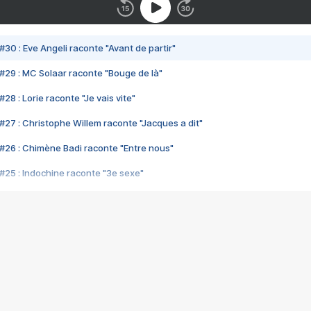
#30 : Eve Angeli raconte "Avant de partir"
#29 : MC Solaar raconte "Bouge de là"
28 : Lorie raconte "Je vais vite"
#27 : Christophe Willem raconte "Jacques a dit"
#26 : Chimène Badi raconte "Entre nous"
#25 : Indochine raconte "3e sexe"
#24 : Zaho raconte "C'est chelou"
#23 : Patrick Bruel raconte "Au café des délices"
#22 : Kyo raconte "Le chemin"
#21 : Nolwenn Leroy raconte "Cassé"
#20 : Patrick Hernandez raconte "Born to be alive"