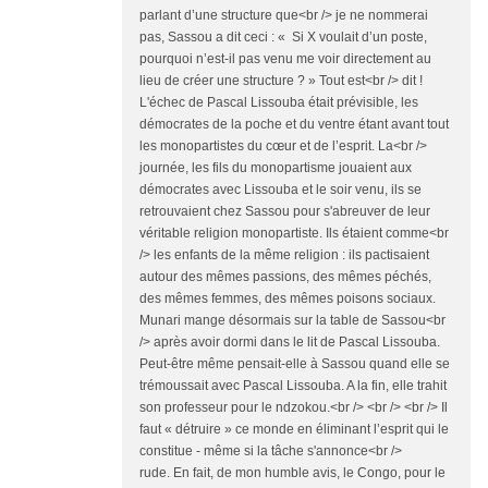
parlant d’une structure que<br /> je ne nommerai
pas, Sassou a dit ceci : « Si X voulait d’un poste,
pourquoi n’est-il pas venu me voir directement au
lieu de créer une structure ? » Tout est<br /> dit !
L'échec de Pascal Lissouba était prévisible, les
démocrates de la poche et du ventre étant avant tout
les monopartistes du cœur et de l’esprit. La<br />
journée, les fils du monopartisme jouaient aux
démocrates avec Lissouba et le soir venu, ils se
retrouvaient chez Sassou pour s'abreuver de leur
véritable religion monopartiste. Ils étaient comme<br
/> les enfants de la même religion : ils pactisaient
autour des mêmes passions, des mêmes péchés,
des mêmes femmes, des mêmes poisons sociaux.
Munari mange désormais sur la table de Sassou<br
/> après avoir dormi dans le lit de Pascal Lissouba.
Peut-être même pensait-elle à Sassou quand elle se
trémoussait avec Pascal Lissouba. A la fin, elle trahit
son professeur pour le ndzokou.<br /> <br /> <br /> Il
faut « détruire » ce monde en éliminant l’esprit qui le
constitue - même si la tâche s'annonce<br />
rude. En fait, de mon humble avis, le Congo, pour le