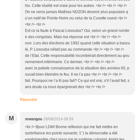
his. Cette réalité est vraie pour les autres. <br /> <br /> <br />
On ne verra jamais Mathias NDZON devenir plus populaire q
u’un natif de Pointe-Noire ou celui de la Cuvette ouest.<br />
<br /> <br />
Est ce la faute à Pascal Lissouba? Oui, selon un grand nombr
e des congolais. Mais ma réponse est <br /> <br /> <br />
non. Lors des élections de 1992 quand cette situation a bascu
lé, P. Lissouba nétait pas au commande <br /> <br /> <br />
de l’Etat. Cette responsabilité incombérait directement au gou
vernement intérimaire. Ce dernier, <br /> <br /> <br />
avec la pafaite connaissance de la situation des années 60, p
ouvait bien éteindre le feu. Il ne l’a pas <br /> <br /> <br />
fait. Pourquoi ne l’a til pas fait? Ce qui est vrai, s’il l’avait fait, s
ans doute ca nous épargnerait des <br /> <br />
Répondre
M
mwangou
28/08/2014 09:59
<br /> Bjour LDM! Bonne reflexion qui me fait mettre en
surbrillance les points suivants: 1°) la démocratie a été
expérimentée chez nous par le système colonial. Après les