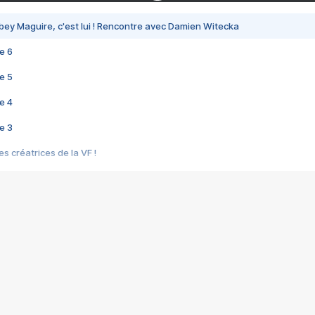
bey Maguire, c'est lui ! Rencontre avec Damien Witecka
e 6
e 5
e 4
e 3
s créatrices de la VF !
e 2
e 1
e Mektoub My Love arrive enfin ! Rencontre avec Shaïn Boumedine et Sal
i : après Toni en famille
elle réalise le bouleversant Dites lui que je l'aime
ais ! Rencontre autour de Vie privée de Rebecca Zlotowski