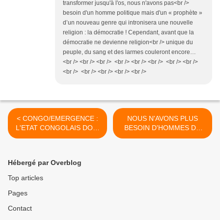
transformer jusqu'à l'os, nous n'avons pas<br />
besoin d'un homme politique mais d'un « prophète »
d’un nouveau genre qui intronisera une nouvelle
religion : la démocratie ! Cependant, avant que la
démocratie ne devienne religion<br /> unique du
peuple, du sang et des larmes couleront encore…
<br /> <br /> <br /> <br /> <br /> <br /> <br /> <br />
<br /> <br /> <br /> <br /> <br />
< CONGO/EMERGENCE :
NOUS N'AVONS PLUS
L'ETAT CONGOLAIS DOIT
BESOIN D'HOMMES DU
SOUTENIR LE COMBAT
PASSE ET/OU DU PASSIF
DE LA SEULE
>
ENTREPRISE INNOVANTE
Hébergé par Overblog
DU PAYS, CHALLENGE
FUTURA DE TSENGUE-
Top articles
TSENGUE
Pages
Contact