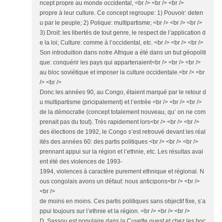
ncept propre au monde occidental, <br /> <br /> <br />
propre à leur culture. Ce concept regroupe: 1) Pouvoir: deten
u par le peuple; 2) Polique: multipartisme; <br /> <br /> <br />
3) Droit: les libertés de tout genre, le respect de l’application d
e la loi; Culture: comme à l’occidental, etc. <br /> <br /> <br />
Son introduition dans notre Afrique a été dans un but géopoliti
que: conquérir les pays qui appartenaient<br /> <br /> <br />
au bloc soviétique et imposer la culture occidentale.<br /> <br
/> <br />
Donc les années 90, au Congo, étaient marqué par le retour d
u multipartisme (pricipalement) et l’entrée <br /> <br /> <br />
de la démocratie (concept totalement nouveau, qu’ on ne com
prenait pas du tout). Très rapidement lors<br /> <br /> <br />
des élections de 1992, le Congo s’est retrouvé devant les réal
ités des années 60: des partis politiques <br /> <br /> <br />
prennant appui sur la région et l’ethnie, etc. Les résultas avai
ent été des violences de 1993-
1994, violences à caractère purement ethnique et régional. N
ous congolais avons un défaut: nous anticipons<br /> <br />
<br />
de moins en moins. Ces partis politiques sans objectif fixe, s’a
ppui toujours sur l’ethnie et la région. <br /> <br /> <br />
D. Sassou est populaire dans la Cuvette ouest et chez les boc