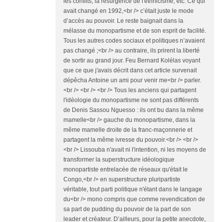
les conflits, la résurgence de l'ethnicisme, etc. Ce qui
avait changé en 1992,<br /> c’était juste le mode
d’accès au pouvoir. Le reste baignait dans la
mélasse du monopartisme et de son esprit de facilité.
Tous les autres codes sociaux et politiques n’avaient
pas changé ;<br /> au contraire, ils prirent la liberté
de sortir au grand jour. Feu Bernard Kolélas voyant
que ce que j'avais décrit dans cet article survenait
dépêcha Antoine un ami pour venir me<br /> parler.
<br /> <br /> <br /> Tous les anciens qui partagent
l'idéologie du monopartisme ne sont pas différents
de Denis Sassou Nguesso : ils ont bu dans la même
mamelle<br /> gauche du monopartisme, dans la
même mamelle droite de la franc-maçonnerie et
partagent la même ivresse du pouvoir.<br /> <br />
<br /> Lissouba n'avait ni l'intention, ni les moyens de
transformer la superstructure idéologique
monopartiste entrelacée de réseaux qu'était le
Congo,<br /> en superstructure pluripartiste
véritable, tout parti politique n'étant dans le langage
du<br /> mono compris que comme revendication de
sa part de pudding du pouvoir de la part de son
leader et créateur. D’ailleurs, pour la petite anecdote,