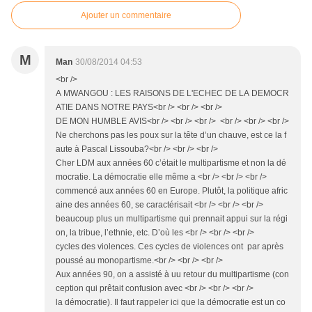
Ajouter un commentaire
M
Man
30/08/2014 04:53
<br />
A MWANGOU : LES RAISONS DE L'ECHEC DE LA DEMOCR
ATIE DANS NOTRE PAYS<br /> <br /> <br />
DE MON HUMBLE AVIS<br /> <br /> <br /> <br /> <br /> <br />
Ne cherchons pas les poux sur la tête d’un chauve, est ce la f
aute à Pascal Lissouba?<br /> <br /> <br />
Cher LDM aux années 60 c’était le multipartisme et non la dé
mocratie. La démocratie elle même a <br /> <br /> <br />
commencé aux années 60 en Europe. Plutôt, la politique afric
aine des années 60, se caractérisait <br /> <br /> <br />
beaucoup plus un multipartisme qui prennait appui sur la régi
on, la tribue, l’ethnie, etc. D’où les <br /> <br /> <br />
cycles des violences. Ces cycles de violences ont par après
poussé au monopartisme.<br /> <br /> <br />
Aux années 90, on a assisté à uu retour du multipartisme (con
ception qui prêtait confusion avec <br /> <br /> <br />
la démocratie). Il faut rappeler ici que la démocratie est un co