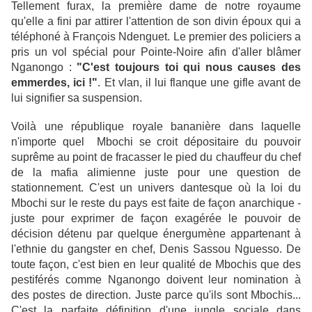
Tellement furax, la première dame de notre royaume
qu'elle a fini par attirer l'attention de son divin époux qui a
téléphoné à François Ndenguet. Le premier des policiers a
pris un vol spécial pour Pointe-Noire afin d'aller blâmer
Nganongo :
"C'est toujours toi qui nous causes des
emmerdes, ici !"
. Et vlan, il lui flanque une gifle avant de
lui signifier sa suspension.
Voilà une république royale bananière dans laquelle
n'importe quel Mbochi se croit dépositaire du pouvoir
suprême au point de fracasser le pied du chauffeur du chef
de la mafia alimienne juste pour une question de
stationnement. C'est un univers dantesque où la loi du
Mbochi sur le reste du pays est faite de façon anarchique -
juste pour exprimer de façon exagérée le pouvoir de
décision détenu par quelque énergumène appartenant à
l'ethnie du gangster en chef, Denis Sassou Nguesso. De
toute façon, c'est bien en leur qualité de Mbochis que des
pestiférés comme Nganongo doivent leur nomination à
des postes de direction. Juste parce qu'ils sont Mbochis...
C'est la parfaite définition d'une jungle sociale dans