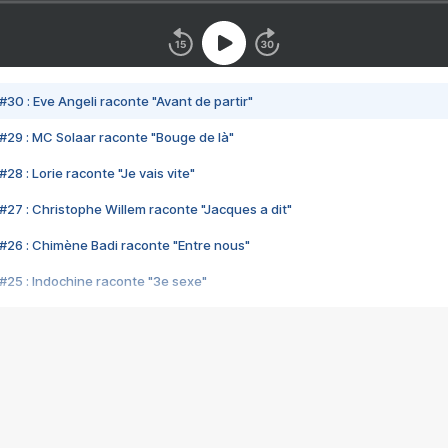
#30 : Eve Angeli raconte "Avant de partir"
#29 : MC Solaar raconte "Bouge de là"
28 : Lorie raconte "Je vais vite"
#27 : Christophe Willem raconte "Jacques a dit"
#26 : Chimène Badi raconte "Entre nous"
#25 : Indochine raconte "3e sexe"
#24 : Zaho raconte "C'est chelou"
#23 : Patrick Bruel raconte "Au café des délices"
#22 : Kyo raconte "Le chemin"
#21 : Nolwenn Leroy raconte "Cassé"