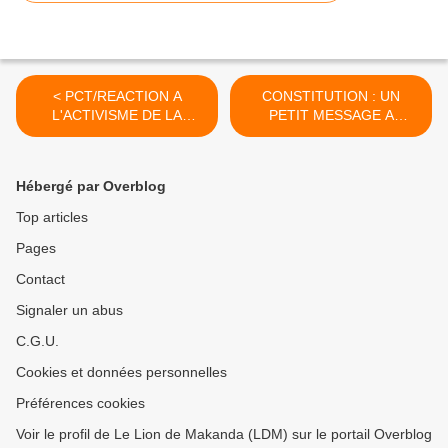
< PCT/REACTION A
CONSTITUTION : UN
L'ACTIVISME DE LA
PETIT MESSAGE A
DIASPORA / PRESSE :
L'ADRESSE DE PRINCILYA
C'EST BIEN DENIS
NGAKOSSO >
SASSOU NGUESSO QUI A
Hébergé par Overblog
ENVOYE PIERRE NGOLO
A PARIS
Top articles
Pages
Contact
Signaler un abus
C.G.U.
Cookies et données personnelles
Préférences cookies
Voir le profil de Le Lion de Makanda (LDM) sur le portail Overblog