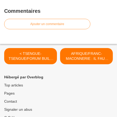
Commentaires
Ajouter un commentaire
< TSENGUE-
AFRIQUE/FRANC-
TSENGUE/FORUM BUILD
MACONNERIE : IL FAUT
AFRICA : LES AFRICAINS
COMBATTRE LA CHAIR
NE CONSTRUIRONT PAS
PAR LA CHAIR ET
SEULS LEUR CONTINENT
L'ESPRIT PAR L'ESPRIT...
Hébergé par Overblog
MAIS DESORMAIS "LES
>
AUTRES LE FERONT
Top articles
AVEC EU !"
Pages
Contact
Signaler un abus