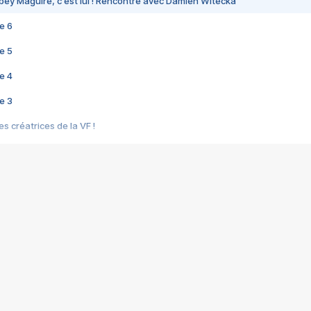
bey Maguire, c'est lui ! Rencontre avec Damien Witecka
e 6
e 5
e 4
e 3
s créatrices de la VF !
e 2
e 1
e Mektoub My Love arrive enfin ! Rencontre avec Shaïn Boumedine et Sal
i : après Toni en famille
elle réalise le bouleversant Dites lui que je l'aime
ais ! Rencontre autour de Vie privée de Rebecca Zlotowski
 de Marguerite, Grave... Rencontre avec Ella Rumpf