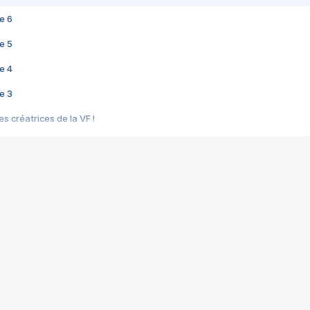
e 6
e 5
e 4
e 3
s créatrices de la VF !
e 2
e 1
e Mektoub My Love arrive enfin ! Rencontre avec Shaïn Boumedine et Sal
i : après Toni en famille
elle réalise le bouleversant Dites lui que je l'aime
ais ! Rencontre autour de Vie privée de Rebecca Zlotowski
 de Marguerite, Grave... Rencontre avec Ella Rumpf