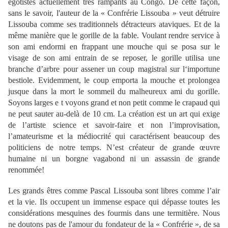
égotistes actuellement très rampants au Congo. De cette façon,
sans le savoir, l'auteur de la « Confrérie Lissouba » veut détruire
Lissouba comme ses traditionnels détracteurs ataviques. Et de la
même manière que le gorille de la fable. Voulant rendre service à
son ami endormi en frappant une mouche qui se posa sur le
visage de son ami entrain de se reposer, le gorille utilisa une
branche d’arbre pour assener un coup magistral sur l‘importune
bestiole. Evidemment, le coup emporta la mouche et prolongea
jusque dans la mort le sommeil du malheureux ami du gorille.
Soyons larges e t voyons grand et non petit comme le crapaud qui
ne peut sauter au-delà de 10 cm. La création est un art qui exige
de l’artiste science et savoir-faire et non l’improvisation,
l’amateurisme et la médiocrité qui caractérisent beaucoup des
politiciens de notre temps. N’est créateur de grande œuvre
humaine ni un borgne vagabond ni un assassin de grande
renommée!
Les grands êtres comme Pascal Lissouba sont libres comme l’air
et la vie. Ils occupent un immense espace qui dépasse toutes les
considérations mesquines des fourmis dans une termitière. Nous
ne doutons pas de l'amour du fondateur de la « Confrérie », de sa