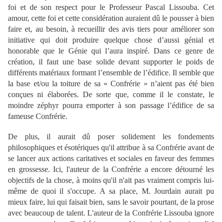
foi et de son respect pour le Professeur Pascal Lissouba. Cet
amour, cette foi et cette considération auraient dû le pousser à bien
faire et, au besoin, à recueillir des avis tiers pour améliorer son
initiative qui doit produire quelque chose d’aussi génial et
honorable que le Génie qui l’aura inspiré. Dans ce genre de
création, il faut une base solide devant supporter le poids de
différents matériaux formant l’ensemble de l’édifice. Il semble que
la base et/ou la toiture de sa « Confrérie » n’aient pas été bien
conçues ni élaborées. De sorte que, comme il le constate, le
moindre zéphyr pourra emporter à son passage l’édifice de sa
fameuse Confrérie.
De plus, il aurait dû poser solidement les fondements
philosophiques et ésotériques qu'il attribue à sa Confrérie avant de
se lancer aux actions caritatives et sociales en faveur des femmes
en grossesse. Ici, l'auteur de la Confrérie a encore détourné les
objectifs de la chose, à moins qu'il n'ait pas vraiment compris lui-
même de quoi il s'occupe. A sa place, M. Jourdain aurait pu
mieux faire, lui qui faisait bien, sans le savoir pourtant, de la prose
avec beaucoup de talent. L'auteur de la Confrérie Lissouba ignore