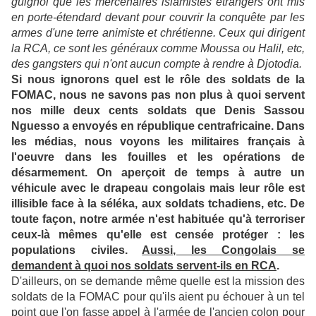
guignol que les mercenaires islamistes étrangers ont mis
en porte-étendard devant pour couvrir la conquête par les
armes d'une terre animiste et chrétienne. Ceux qui dirigent
la RCA, ce sont les généraux comme Moussa ou Halil, etc,
des gangsters qui n'ont aucun compte à rendre à Djotodia.
Si nous ignorons quel est le rôle des soldats de la
FOMAC, nous ne savons pas non plus à quoi servent
nos mille deux cents soldats que Denis Sassou
Nguesso a envoyés en république centrafricaine. Dans
les médias, nous voyons les militaires français à
l'oeuvre dans les fouilles et les opérations de
désarmement. On aperçoit de temps à autre un
véhicule avec le drapeau congolais mais leur rôle est
illisible face à la séléka, aux soldats tchadiens, etc. De
toute façon, notre armée n'est habituée qu'à terroriser
ceux-là mêmes qu'elle est censée protéger : les
populations civiles.
Aussi, les Congolais se
demandent à quoi nos soldats servent-ils en RCA
.
D'ailleurs, on se demande même quelle est la mission des
soldats de la FOMAC pour qu'ils aient pu échouer à un tel
point que l'on fasse appel à l'armée de l'ancien colon pour