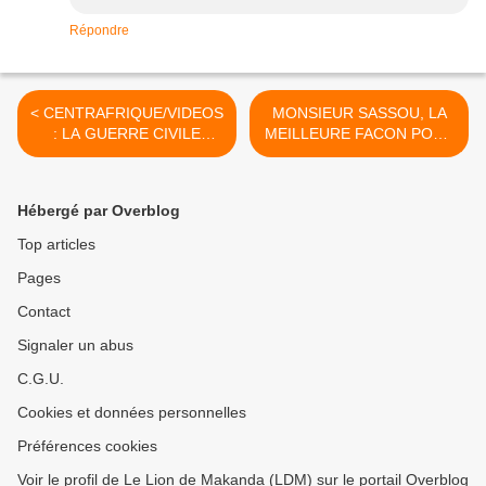
Répondre
< CENTRAFRIQUE/VIDEOS
MONSIEUR SASSOU, LA
: LA GUERRE CIVILE
MEILLEURE FACON POUR
ENTRE ISLAMISTES ET
VOUS DE POURSUIVRE
CHRETIENS A
L'OEUVRE DE MANDELA
COMMENCE !
EST DE VOUS RETIRER
Hébergé par Overblog
EN 2016 - SANS
EFFUSION DE SANG ! >
Top articles
Pages
Contact
Signaler un abus
C.G.U.
Cookies et données personnelles
Préférences cookies
Voir le profil de Le Lion de Makanda (LDM) sur le portail Overblog