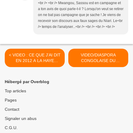
<br /> <br /> Mwangou, Sassou est en campagne et
a ton avis de quoi parle-t-il ? Lorsqu'on veut se retirer
on ne bat pas campagne que je sache ! Je viens de
recevoir son discours aux faux sages du Niari. Le<br
/> temps de l'analyser...<br /> <br /> <br /> <br />
< VIDEO : CE QUE J'AI DIT
VIDEO/DIASPORA
EN 2012 A LA HAYE
CONGOLAISE DU
(HOLLANDE) EST
ROYAUME-UNI : UNE
TOUJOURS D'ACTUALITE
CAUSERIE-DEBAT SUR LA
CONSTITUTION ANIMEE
Hébergé par Overblog
PAR MARIE-LOUISE ABIA
ENTRE AUTRES SUJETS >
Top articles
Pages
Contact
Signaler un abus
C.G.U.