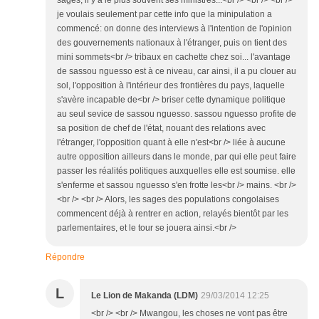
sages, il y a le plus souvent ses ministres...<br /> <br /> <br />
je voulais seulement par cette info que la minipulation a
commencé: on donne des interviews à l'intention de l'opinion
des gouvernements nationaux à l'étranger, puis on tient des
mini sommets<br /> tribaux en cachette chez soi... l'avantage
de sassou nguesso est à ce niveau, car ainsi, il a pu clouer au
sol, l'opposition à l'intérieur des frontières du pays, laquelle
s'avère incapable de<br /> briser cette dynamique politique
au seul sevice de sassou nguesso. sassou nguesso profite de
sa position de chef de l'état, nouant des relations avec
l'étranger, l'opposition quant à elle n'est<br /> liée à aucune
autre opposition ailleurs dans le monde, par qui elle peut faire
passer les réalités politiques auxquelles elle est soumise. elle
s'enferme et sassou nguesso s'en frotte les<br /> mains. <br />
<br /> <br /> Alors, les sages des populations congolaises
commencent déjà à rentrer en action, relayés bientôt par les
parlementaires, et le tour se jouera ainsi.<br />
Répondre
L
Le Lion de Makanda (LDM)
29/03/2014 12:25
<br /> <br /> Mwangou, les choses ne vont pas être