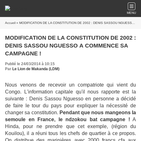
MENU
Accueil
» MODIFICATION DE LA CONSTITUTION DE 2002 : DENIS SASSOU NGUESSO A COMMENCE SA CAMPAGNE !
MODIFICATION DE LA CONSTITUTION DE 2002 :
DENIS SASSOU NGUESSO A COMMENCE SA
CAMPAGNE !
Publié le 24/03/2014 à 10:15
Par
Le Lion de Makanda (LDM)
Nous venons de recevoir un compatriote qui vient du
Congo. L'information capitale qu'il nous rapporte est la
suivante : Denis Sassou Nguesso en personne a décidé
de faire le tour du pays pour expliquer la nécessité de
changer sa constitution.
Pendant que nous mangeons la
semoule en France, le ndzokou bat campagne !
A
Hinda, pour ne prendre que cet exemple, (région du
Kouilou), il a réuni tous les chefs de quartier à ce propos.
On distribue des marinières avec 2000 francs cfa aux