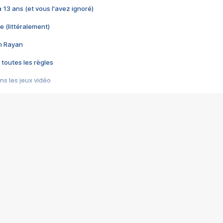
 a 13 ans (et vous l'avez ignoré)
e (littéralement)
im Rayan
 toutes les règles
s les jeux vidéo
us choquant de Rockstar ? - Le scandale BULLY
e plus moche de Steam
du RÊVE tourne au CAUCHEMAR
pendant 8 heures
it… à tort
umiliés par un jeu vidéo
ire - Final Fantasy 8