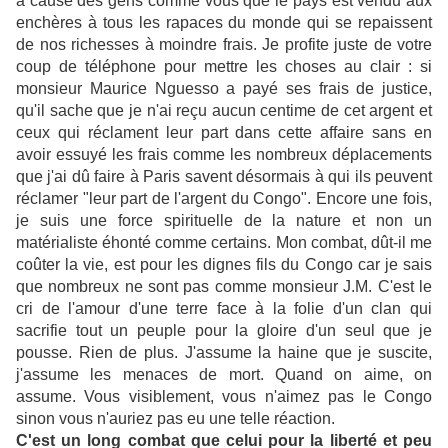
à cause des gens comme vous que le pays est vendu aux
enchères à tous les rapaces du monde qui se repaissent
de nos richesses à moindre frais. Je profite juste de votre
coup de téléphone pour mettre les choses au clair : si
monsieur Maurice Nguesso a payé ses frais de justice,
qu'il sache que je n'ai reçu aucun centime de cet argent et
ceux qui réclament leur part dans cette affaire sans en
avoir essuyé les frais comme les nombreux déplacements
que j'ai dû faire à Paris savent désormais à qui ils peuvent
réclamer "leur part de l'argent du Congo". Encore une fois,
je suis une force spirituelle de la nature et non un
matérialiste éhonté comme certains. Mon combat, dût-il me
coûter la vie, est pour les dignes fils du Congo car je sais
que nombreux ne sont pas comme monsieur J.M. C'est le
cri de l'amour d'une terre face à la folie d'un clan qui
sacrifie tout un peuple pour la gloire d'un seul que je
pousse. Rien de plus. J'assume la haine que je suscite,
j'assume les menaces de mort. Quand on aime, on
assume. Vous visiblement, vous n'aimez pas le Congo
sinon vous n'auriez pas eu une telle réaction.
C'est un long combat que celui pour la liberté et peu