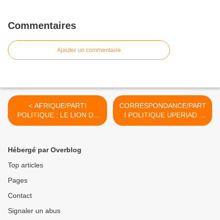
Commentaires
Ajouter un commentaire
< AFRIQUE/PARTI
CORRESPONDANCE/PART
POLITIQUE : LE LION DE
I POLITIQUE UPERIAD :
MAKANDA ANNONCE LA
MA REPONSE AU MAIL DE
CREATION D'UN PARTI
SYLVAIN S. >
PANAFRICAIN, l'UPIERAD
Hébergé par Overblog
(Union Panafricaine pour
l'Indépendance
Top articles
Economique Réelle de
Pages
l'Afrique dans la
Démocratie)
Contact
Signaler un abus