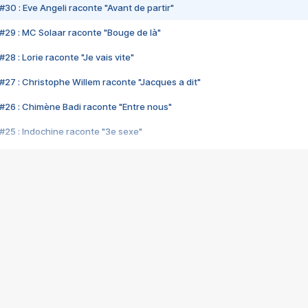
#30 : Eve Angeli raconte "Avant de partir"
#29 : MC Solaar raconte "Bouge de là"
28 : Lorie raconte "Je vais vite"
#27 : Christophe Willem raconte "Jacques a dit"
#26 : Chimène Badi raconte "Entre nous"
#25 : Indochine raconte "3e sexe"
#24 : Zaho raconte "C'est chelou"
#23 : Patrick Bruel raconte "Au café des délices"
#22 : Kyo raconte "Le chemin"
#21 : Nolwenn Leroy raconte "Cassé"
#20 : Patrick Hernandez raconte "Born to be alive"
#19 : Lorie raconte "Près de moi"
#18 : Michael Jones raconte "A nos actes manqués" (avec Jean-Jacque