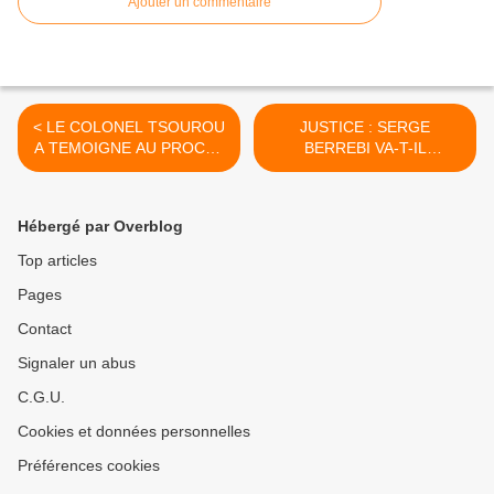
Ajouter un commentaire
< LE COLONEL TSOUROU
JUSTICE : SERGE
A TEMOIGNE AU PROCES
BERREBI VA-T-IL
DE Me MALONGA
DEMONTRER QUE LE FMI
A ADMIS LE CONGO
COMME PPTE AU
Hébergé par Overblog
TRAVERS DE
DOCUMENTS FALSIFIES ?
Top articles
>
Pages
Contact
Signaler un abus
C.G.U.
Cookies et données personnelles
Préférences cookies