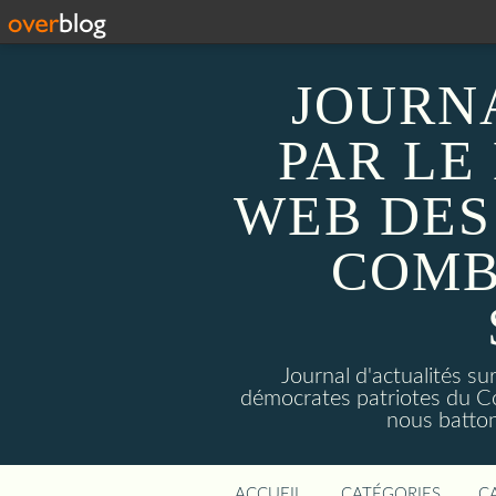
JOURN
PAR LE
WEB DES
COMB
Journal d'actualités 
démocrates patriotes du C
nous batto
ACCUEIL
CATÉGORIES
C