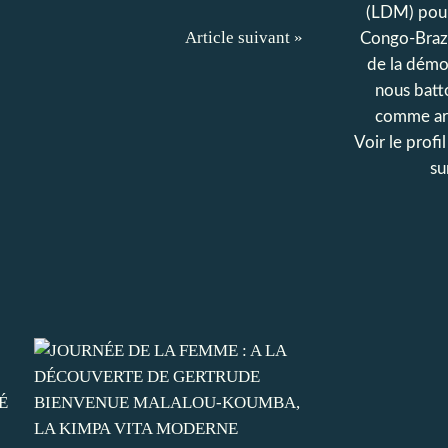
(LDM) pour
Article suivant »
Congo-Brazz
de la démo
nous batt
comme ar
Voir le profi
su