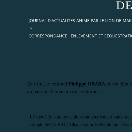
DE
JOURNAL D'ACTUALITES ANIME PAR LE LION DE M
>
CORRESPONDANCE : ENLEVEMENT ET SEQUESTRATIO
En effet, le colonel
Philippe OBARA
et ses
é
léme
au passage la maison de ce dernier.
Le motif de son arrestation tout simplement parce que
compte de l’A.R.D (Alliance pour la R
é
publique et la