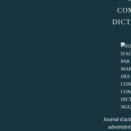
CO
DIC
Journal d'act
administr