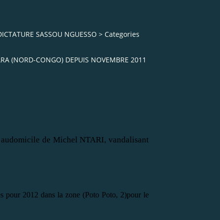
1
 DICTATURE SASSOU NGUESSO
>
Categories
ARA (NORD-CONGO) DEPUIS NOVEMBRE 2011
au
domicile de Michel NTARI, vandalisant
s pour 2012
dans la zone (Poto Poto, 2)pour le