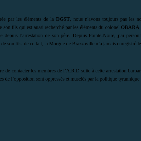
r
é
e par les
é
léments de la
DGST
,
nous n'avons toujours pas les 
son fils qui est aussi recherch
é
par les
é
léments du colonel
OBARA
ie d
epuis l’arrestation de son père
. D
epuis Pointe-Noire, j’ai perso
s de son fils, de ce fait, la Morgue de Brazzaville n’a jamais enregistré l
ire de contacter les membres de l’A.R.D
suite
à
cette arrestation barb
es de l’opposition sont oppressés et
muselés
par la
politique tyrannique