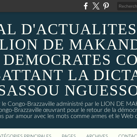
AL D'ACTUALITES
 LION DE MAKAND
 DEMOCRATES C
ATTANT LA DICT
SASSOU NGUESS
sur le Congo-Brazzaville administré par le LION DE 
ongo-Brazzaville œuvrant pour le retour de la démoc
ns par amour avec les mots comme armes et le Web c
ATÉGORIES PRINCIPALES
PAGES
ARCHIVES
CONTAC