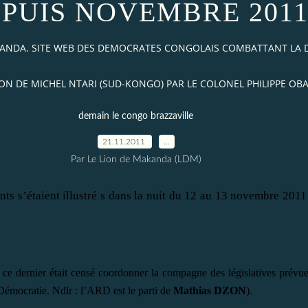
PUIS NOVEMBRE 201
AKANDA. SITE WEB DES DEMOCRATES CONGOLAIS COMBATTANT LA
N DE MICHEL NTARI (SUD-KONGO) PAR LE COLONEL PHILIPPE OB
demain le congo brazzaville
21.11.2011
…
Par Le Lion de Makanda (LDM)
nts s’
é
taient illustr
é
s dans la nuit du 12 au 13 novembre 2011
 ce dernier
é
tait cens
é
coordonner la compagne des législatives pr
évue
 D
é
mocratie. Ndlr : l’ARD est le parti de
Mathias DZON
).