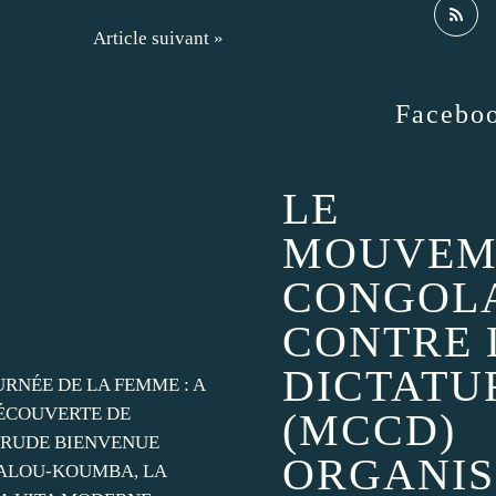
Article suivant »
Facebo
LE
MOUVEM
CONGOL
CONTRE 
DICTATU
(MCCD)
ORGANIS