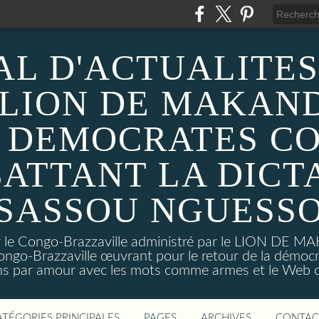
AL D'ACTUALITES
 LION DE MAKAND
 DEMOCRATES C
ATTANT LA DICT
SASSOU NGUESS
sur le Congo-Brazzaville administré par le LION DE 
ongo-Brazzaville œuvrant pour le retour de la démoc
ns par amour avec les mots comme armes et le Web c
ATÉGORIES PRINCIPALES
PAGES
ARCHIVES
CONTAC