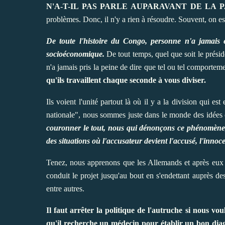
N'A-T-IL PAS PARLE AUPARAVANT DE LA
problèmes. Donc, il n'y a rien à résoudre. Souvent, on essa
De toute l'histoire du Congo, personne n'a jamais es
socioéconomique.
De tout temps, quel que soit le présid
n'a jamais pris la peine de dire que tel ou tel comporteme
qu'ils travaillent chaque seconde à vous diviser.
Ils voient l'unité partout là où il y a la division qui e
nationale", nous sommes juste dans le monde des idées car
couronner le tout, nous qui dénonçons ce phénomène, al
des situations où l'accusateur devient l'accusé, l'innoc
Tenez, nous apprenons que les Allemands et après eux 
conduit le projet jusqu'au bout en s'endettant auprès d
entre autres.
Il faut arrêter la politique de l'autruche si nous vo
qu'il recherche un médecin pour établir un bon diag