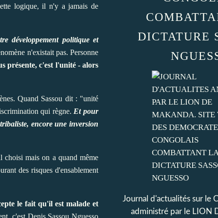
tte logique, il n'y a jamais de
COMBATTA
DICTATURE 
tre développement politique et
hénomène n'existait pas. Personne
NGUES
 présente, c'est l'unité - alors
omènes. Quand Sassou dit : "unité
discrimination qui règne.
Et pour
ribaliste, encore une inversion
mal choisi mais on a quand même
ourant des risques d'ensablement
Journal d'actualités sur le
pte le fait qu'il est malade et
administré par le LI
nt, c'est Denis Sassou Nguesso