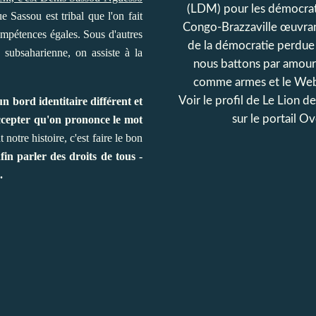
(LDM) pour les démocrat
ue Sassou est tribal que l'on fait
Congo-Brazzaville œuvran
ompétences égales. Sous d'autres
de la démocratie perdue
 subsaharienne, on assiste à la
nous battons par amour
comme armes et le Web
Voir le profil de
Le Lion d
n bord identitaire différent et
sur le portail O
accepter qu'on prononce le mot
otre histoire, c'est faire le bon
in parler des droits de tous -
.