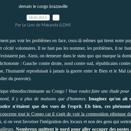
demain le congo brazzaville
18.04.2013
…
Par Le Lion de Makanda (LDM)
aiment pas voir les problèmes en face, ceux-là mêmes qui tirent notre pa
t cécité volontaires. Il ne faut pas les nommer, les problèmes, il ne fau
 n'existaient pas. Ainsi, on demeure dans le statu quo qui marque la dom
 dichotomie : Gauche contre droite, nord contre sud, républicains contre
e, l'humanité reproduisait à jamais la guerre entre le Bien et le Mal (
à-dire du pouvoir).
olitique ethnodiscriminante au Congo !
Vous voulez faire une étude pour 
u nord, il y a plus de maisons que d'hommes.
Imaginez qu'on ait e
injustice n'étaient que des vues de l'esprit. Eh bien, ces phéno
l concerne tout le Congo car il s'agit de voir la composition ethnique d
on, si on veut favoriser l'intégration des locaux et non des gens qui sorten
ailleurs.
Nombreux quittent le nord pour aller occuper des postes 