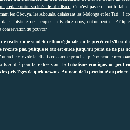
i prédate notre société : le tribalisme
. Ce n'est pas en niant le fait q
mmant les Obouya, les Akouala, délaissant les Malonga et les Tati - à c
re dans l'histoire des peuples mais chez nous, notamment en Afrique
la conservation du pouvoir.
e réaliser une vendetta ethnorégionale sur le précédent s'il est d'u
 n'existe pas, puisque le fait est éludé jusqu'au point de ne pas 
l'autruche car voir le tribalisme comme principal phénomène corrompant n
ords sont là pour faire diversion.
Le tribalisme éradiqué, on peut enf
 les privilèges de quelques-uns. Au nom de la proximité au prince..