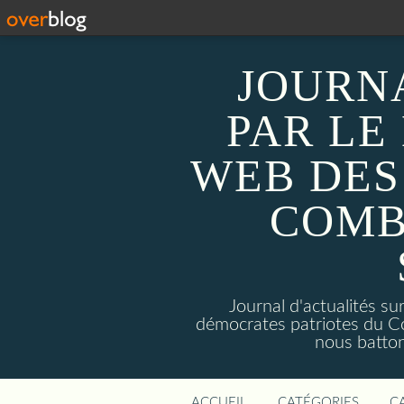
JOURN
PAR LE
WEB DES
COMB
Journal d'actualités 
démocrates patriotes du C
nous batto
ACCUEIL
CATÉGORIES
C