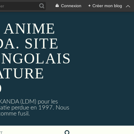
Connexion
+
Créer mon blog
 ANIME
A. SITE
ONGOLAIS
ATURE
O
MAKANDA (LDM) pour les
ratie perdue en 1997. Nous
omme fusil.
T