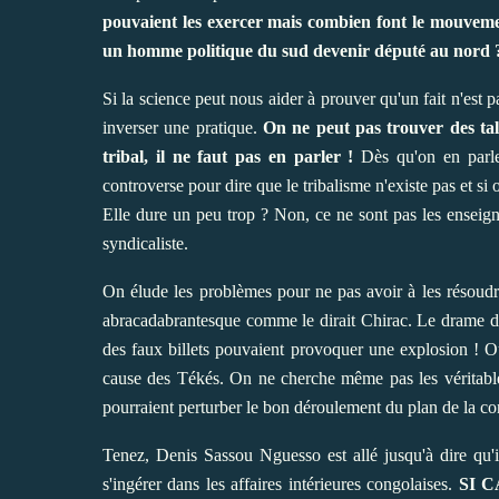
pouvaient les exercer mais combien font le mouvem
un homme politique du sud devenir député au nord
Si la science peut nous aider à prouver qu'un fait n'est p
inverser une pratique.
On ne peut pas trouver des ta
tribal, il ne faut pas en parler !
Dès qu'on en parle, 
controverse pour dire que le tribalisme n'existe pas et s
Elle dure un peu trop ? Non, ce ne sont pas les enseig
syndicaliste.
On élude les problèmes pour ne pas avoir à les résoudr
abracadabrantesque comme le dirait Chirac. Le drame du
des faux billets pouvaient provoquer une explosion ! 
cause des Tékés. On ne cherche même pas les véritables
pourraient perturber le bon déroulement du plan de la c
Tenez, Denis Sassou Nguesso est allé jusqu'à dire qu'il
s'ingérer dans les affaires intérieures congolaises.
SI 