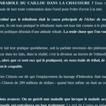
 PARABOLE DU CAILLOU DANS LA CHAUSSURE ?
Dans ce
ie de tuer toute contestation dans l'oeuf pour éviter d'avoir à la nier.
timé que le tribalisme était la cause principale de l'échec de no
ent, ils ont tous pratiqué le tribalisme mais ont tous fait comme si le p
nt politique dénotait d'une attitude tribale.
La seule chose que l'on vous
st en fait leur pratique quotidienne, soit la parfaite inversion des phén
 dans les faits, dans la réalité, c'est la division au travers de l'ethno
ors que ce sont eux qui le pratiquent, on nous traite de tribal, de t
ent le coupable.
les Chinois ont dit que l'emplacement du barrage d'Imboulou était 
es Chinois de 289 millions de dollars - quand bien même on était au c
ulons avancer. On ne guérit une maladie que lorsque le malade acce
nostic qui entraînera un bon traitement.
Le mal du Congo au prése