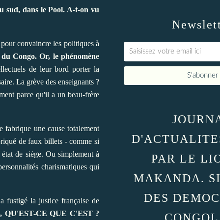
sud, dans le Pool. A-t-on vu
Newslet
 pour convaincre les politiques à
on du Congo. Or, le phénomène
llectuels de leur bord porter la
saire. La grève des enseignants ?
ent parce qu'il a un beau-frère
JOURN
se fabrique une cause totalement
D'ACTUALITE
iqué de faux billets - comme si
 état de siège. Ou simplement à
PAR LE LI
ersonnalités charismatiques qui
MAKANDA. S
DES DEMOC
 fustigé la justice française de
 QU'EST-CE QUE C'EST ?
CONGOL