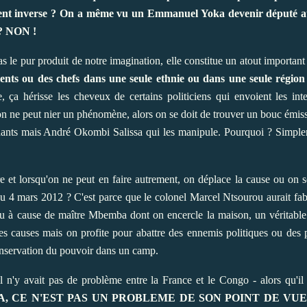
ent inverse ? On a même vu un Emmanuel Yoka devenir député au 
 ? NON !
as le pur produit de notre imagination, elle constitue un atout important
lents ou des chefs dans une seule ethnie ou dans une seule régi
ça hérisse les cheveux de certains politiciens qui envoient les inte
i on ne peut nier un phénomène, alors on se doit de trouver un bouc émis
nants mais André Okombi Salissa qui les manipule. Pourquoi ? Simplem
e et lorsqu'on ne peut en faire autrement, on déplace la cause ou on 
 4 mars 2012 ? C'est parce que le colonel Marcel Ntsourou aurait fabr
Ou à cause de maître Mbemba dont on encercle la maison, un véritable
 causes mais on profite pour abattre des ennemis politiques ou des p
onservation du pouvoir dans un camp.
 n'y avait pas de problème entre la France et le Congo - alors qu'il a
CA, CE N'EST PAS UN PROBLEME DE SON POINT DE VUE,