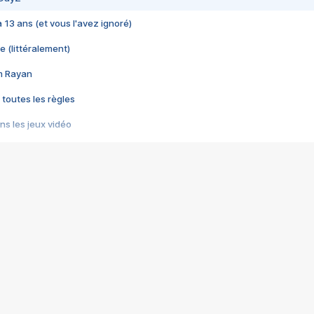
 a 13 ans (et vous l'avez ignoré)
e (littéralement)
im Rayan
 toutes les règles
s les jeux vidéo
us choquant de Rockstar ? - Le scandale BULLY
e plus moche de Steam
du RÊVE tourne au CAUCHEMAR
pendant 8 heures
it… à tort
umiliés par un jeu vidéo
ire - Final Fantasy 8