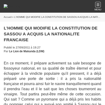
MENU
Accueil
» L'HOMME QUI MODIFIE LA CONSTITUTION DE SASSOU A ACQUIS LA NATIONALITE FRANCAISE
L'HOMME QUI MODIFIE LA CONSTITUTION DE
SASSOU A ACQUIS LA NATIONALITE
FRANCAISE
Publié le 27/09/2011 à 19:27
Par
Le Lion de Makanda (LDM)
En ce moment, il prépare activement sa sale besogne de
fossoyeur national, en sa qualité de traître éternel et pour
échapper à la vindicte populaire qu'il pressent, il a déjà
préparé une porte de sortie : il a pris la nationalité
française et pourra ainsi fuir le navire tranquillement quand
il prendra l'eau et il le sait que les choses tourneront au
vinaigre. Tout partira peut-être même de cette occasion.
Qui sait ? Comme un pyromane qui a déjà pris les habits
du pompier, celui qui a avoué son amitié à Sassou qui le