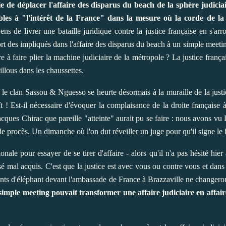
de déplacer l'affaire des disparus du beach de la sphère judiciai
nsibles à "l'intérêt de la France" dans la mesure où la corde de la
de livrer une bataille juridique contre la justice française en s'arro
 sort des impliqués dans l'affaire des disparus du beach à un simple meet
e à faire plier la machine judiciaire de la métropole ? La justice frança
illous dans les chaussettes.
le clan Sassou & Nguesso se heurte désormais à la muraille de la justic
t ! Est-il nécessaire d'évoquer la complaisance de la droite française à
acques Chirac que pareille "atteinte" aurait pu se faire : nous avons vu 
procès. Un dimanche où l'on dut réveiller un juge pour qu'il signe le b
ale pour essayer de se tirer d'affaire - alors qu'il n'a pas hésité hier
é mal acquis. C'est que la justice est avec vous ou contre vous et dans 
ts d'éléphant devant l'ambassade de France à Brazzaville ne changeront 
simple meeting pouvait transformer une affaire judiciaire en affair