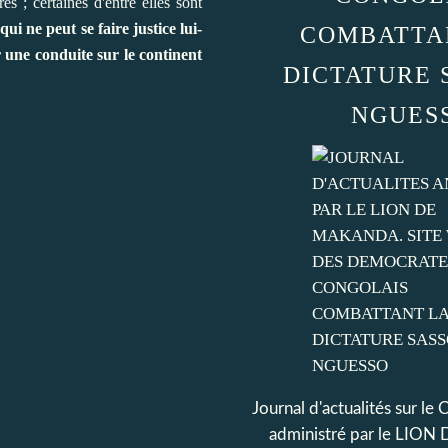
s ; certaines d'entre elles sont
ui ne peut se faire justice lui-
COMBATTA
r une conduite sur le continent
DICTATURE 
NGUES
Journal d'actualités sur le
administré par le LI