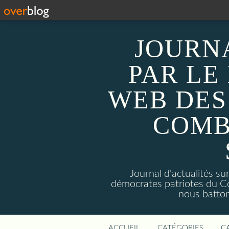
JOURN
PAR LE
WEB DES
COMB
Journal d'actualités 
démocrates patriotes du C
nous batto
ACCUEIL
CATÉGORIES
C