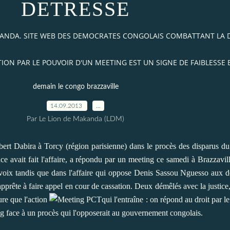
DETRESSE
AKANDA. SITE WEB DES DEMOCRATES CONGOLAIS COMBATTANT LA
TION PAR LE POUVOIR D'UN MEETING EST UN SIGNE DE FAIBLESSE 
demain le congo brazzaville
14.09.2013
…
Par Le Lion de Makanda (LDM)
rbert Dabira à Torcy (région parisienne) dans le procès des disparus d
e avait fait l'affaire, a répondu par un meeting ce samedi à Brazzavil
 voix tandis que dans l'affaire qui oppose Denis Sassou Nguesso aux 
pprête à faire appel en cour de cassation. Deux démêlés avec la justice,
ure que l'action
qui l'entraîne : on répond au droit par l
ng face à un procès qui l'opposerait au gouvernement congolais.