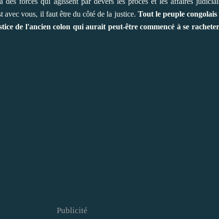
es forces qui agissent par devers les procès et les affaires judiciaire
 avec vous, il faut être du côté de la justice.
Tout le peuple congolais q
stice de l'ancien colon qui aurait peut-être commencé à se rachete
Publicité