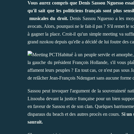
Vous aurez compris que Denis Sassou Nguesso essaie 
qu'il sait que les politiciens français sont plus se
musicales du droit.
Denis Sassou Nguesso a les moyens 
avocats. Alors, pourquoi ne le fait-il pas ? S'il remet le
à gagner la place. Croit-il qu'un simple meeting va suffir
grand nzokou depuis qu'elle a décidé de lui foutre des ca
Habitué à un peuple servile et amorphe, 
la gauche du président François Hollande, s'il vous plaî
affament leurs peuples ? En tout cas, ce n'est pas sous J
de relâcher Jean-François Ndenguet sans aucune forme de 
Sassou peut invoquer l'argument de la souveraineté nation
Lissouba devant la justice française pour un bien suppos
en faveur de Sassou et de son clan. Quelques barrissemen
disparaus du beach et des autres procès en cours.
Si un 
saurait.