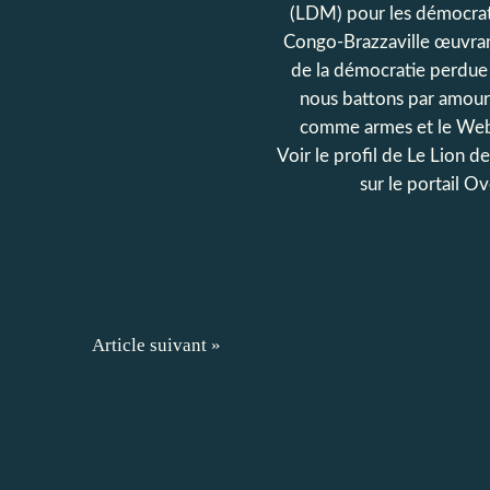
(LDM) pour les démocrat
Congo-Brazzaville œuvran
de la démocratie perdue
nous battons par amour
comme armes et le Web
Voir le profil de
Le Lion d
sur le portail O
Article suivant »