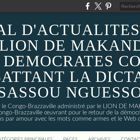
AL D'ACTUALITES
 LION DE MAKAND
 DEMOCRATES C
ATTANT LA DICT
SASSOU NGUESS
sur le Congo-Brazzaville administré par le LION DE 
ongo-Brazzaville œuvrant pour le retour de la démoc
ns par amour avec les mots comme armes et le Web c
ATÉGORIES PRINCIPALES
PAGES
ARCHIVES
CONTAC