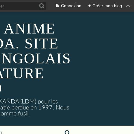
Connexion
+
Créer mon blog
 ANIME
A. SITE
ONGOLAIS
ATURE
O
MAKANDA (LDM) pour les
ratie perdue en 1997. Nous
omme fusil.
T