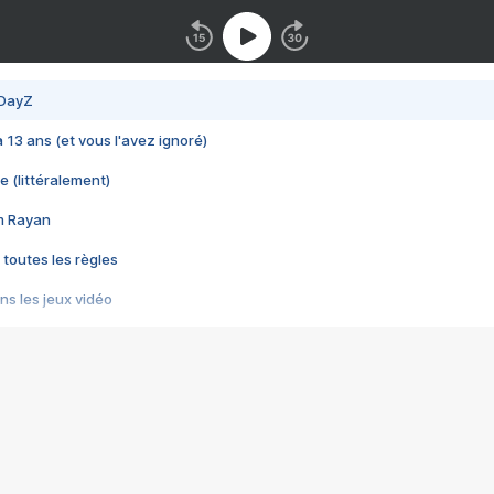
 DayZ
 a 13 ans (et vous l'avez ignoré)
e (littéralement)
im Rayan
 toutes les règles
s les jeux vidéo
us choquant de Rockstar ? - Le scandale BULLY
e plus moche de Steam
du RÊVE tourne au CAUCHEMAR
pendant 8 heures