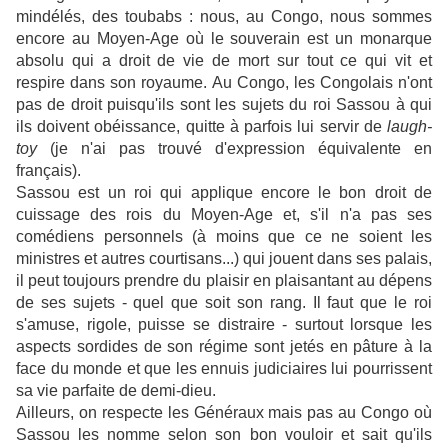
mindélés, des toubabs : nous, au Congo, nous sommes
encore au Moyen-Age où le souverain est un monarque
absolu qui a droit de vie de mort sur tout ce qui vit et
respire dans son royaume. Au Congo, les Congolais n'ont
pas de droit puisqu'ils sont les sujets du roi Sassou à qui
ils doivent obéissance, quitte à parfois lui servir de
laugh-
toy
(je n'ai pas trouvé d'expression équivalente en
français).
Sassou est un roi qui applique encore le bon droit de
cuissage des rois du Moyen-Age et, s'il n'a pas ses
comédiens personnels (à moins que ce ne soient les
ministres et autres courtisans...) qui jouent dans ses palais,
il peut toujours prendre du plaisir en plaisantant au dépens
de ses sujets - quel que soit son rang. Il faut que le roi
s'amuse, rigole, puisse se distraire - surtout lorsque les
aspects sordides de son régime sont jetés en pâture à la
face du monde et que les ennuis judiciaires lui pourrissent
sa vie parfaite de demi-dieu.
Ailleurs, on respecte les Généraux mais pas au Congo où
Sassou les nomme selon son bon vouloir et sait qu'ils