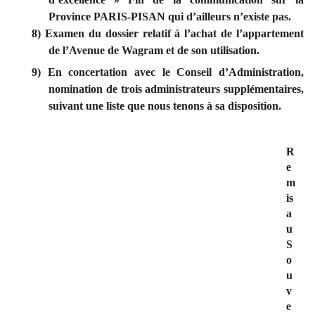
Province PARIS-PISAN qui d’ailleurs n’existe pas.
8) Examen du dossier relatif à l’achat de l’appartement
de l’Avenue de Wagram et de son utilisation.
9) En concertation avec le Conseil d’Administration,
nomination de trois administrateurs supplémentaires,
suivant une liste que nous tenons à sa disposition.
R
e
m
is
a
u
S
o
u
v
e