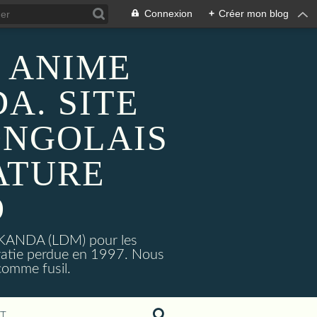
Connexion
+
Créer mon blog
 ANIME
A. SITE
ONGOLAIS
ATURE
O
MAKANDA (LDM) pour les
ratie perdue en 1997. Nous
omme fusil.
T