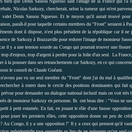
ès bien que Denis Sassou Nguesso salit l'image de la France qui l'a
bale, Nicolas Sarkozy, chercherait, selon la rumeur qui m'est parvenu
 valet Denis Sassou Nguesso. Et le moyen qu'il aurait trouvé pour d
ison, paraît-il pour laquelle certains membres du "Front" seraient à Par
ments dont il dispose, n'est plus président de la république car il ne 
 présence de Sarkozy à Brazzaville pour redorer l'image de monsieur Sasso
 car il y a une tension sourde au Congo qui pourrait trouver une fissure
a trop d'enjeux, trop d'argent à perdre pour la folie d'un seul.
La France,
uer à la pousser dans ses retranchements car Sarkozy, en ce qui concerne
 sous le conseil de Claude Guéant.
n'avons pas vu un seul membre du "Front" dont j'ai du mal à qualifie
rechercher à entrer dans le cercle des positions dominantes qui fait q
 prévue pour demander un dialogue national inclusif mais on voit très 
uprès de monsieur Sarkozy en personne. Ils
ont beau dire : "Vous ne sa
t petit à petit entamée. En fait, en jouant le rôle d'une fausse oppositio
lle pour jouer les premiers rôles, cette opposition donne un peu de cré
u Congo, il y a une opposition !" Il y a ceux qui pensent qu'il vaut
ection présidentielle tous ensemble au lieu de ne présenter qu'un seul 