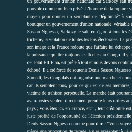
un gouvernement d'union nationale car Sarkozy sait tr
pouvoir comme un bien privé. L'homme de la rupture ver
"
moyen pour donner un semblant de "légitimité
à son
boutiquer un gouvernement d'union nationale, véritable ra
Sassou Nguesso, Sarkozy le sait, eu égard à tous les élé
tricherie, la violation de toutes les lois électorales. La
son image et la France redoute que l'affaire lui échappe
la puissance qui tire toujours les ficelles au Congo.
Il y 
de Total-Elf-Fina, est prête à tout et nous devons contin
échoué. Il a été forcé de soutenir Denis Sassou Nguesso
Samedi, les Congolais ont organisé une marche et nous 
car ils semblent tous, pour ce qui est de ses membres, 
victime de trahison perpétuelle.
La marche était pourtant
avan-postes veulent directement prendre leurs ordres a
pays ; vous êtes ici, en France, etc" , leur crédibilité es
juste profité de l'opportunité de l'élection présidentie
Denis Sassou Nguesso comme pour dire : "Vous voyez ? A
.
même une opposition de façade
En se présentant à l'él