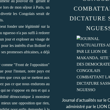
 ramené au pouvoir en gérant le
e lors de mon séjour à Paris, un
COMBATTA
ivertir les Congolais serait de
DICTATURE 
is.
peut fonder une légitimité sur la
NGUES
u nguesso n'a pas suffi à redorer
 un jour et exploser au visage de
 pour les intérêts d'un Bolloré et
 ses promesses africaines, a déjà
r comme "Front de l'opposition"
,
ue pour l'instant
n
otre pays est
bien que ceux qui se mettent aux
vez pas ce que nous endurons au
n qui ne s'oppose en rien et qui a
dibilité démocratique à monsieur
Journal d'actualités sur le
 mieux une opposition que rien,
administré par le LI
candidat pour enfin demander à la