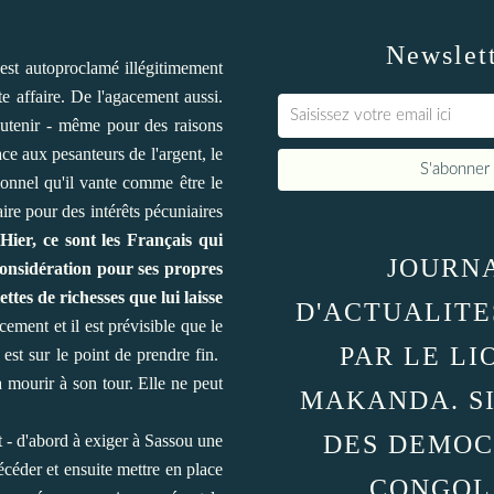
Newslet
st autoproclamé illégitimement
te affaire. De l'agacement aussi.
outenir - même pour des raisons
ce aux pesanteurs de l'argent, le
ionnel qu'il vante comme être le
ire pour des intérêts pécuniaires
Hier, ce sont les Français qui
JOURN
considération pour ses propres
ttes de richesses que lui laisse
D'ACTUALITE
ement et il est prévisible que le
PAR LE LI
 est sur le point de prendre fin.
à mourir à son tour. Elle ne peut
MAKANDA. S
DES DEMOC
t - d'abord à exiger à Sassou une
écéder et ensuite mettre en place
CONGOL