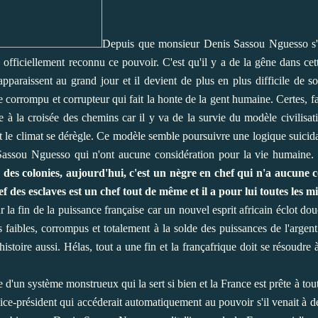
Depuis que monsieur Denis Sassou Nguesso s'e
 officiellement reconnu ce pouvoir. C'est qu'il y a de la gêne dans cet
paraissent au grand jour et il devient de plus en plus difficile de s
 corrompu et corrupteur qui fait la honte de la gent humaine. Certes, fa
e à la croisée des chemins car il y va de la survie du modèle civilisat
t le climat se dérègle. Ce modèle semble poursuivre une logique suicida
assou Nguesso qui n'ont aucune considération pour la vie humaine.
des colonies, aujourd'hui, c'est un nègre en chef qui n'a aucune 
 des esclaves est un chef tout de même et il a pour lui toutes les mie
 fin de la puissance française car un nouvel esprit africain éclot douc
s faibles, corrompus et totalement à la solde des puissances de l'argent
istoire aussi. Hélas, tout a une fin et la françafrique doit se résoudre 
 d'un système monstrueux qui la sert si bien et la France est prête à tou
ice-président qui accéderait automatiquement au pouvoir s'il venait à d