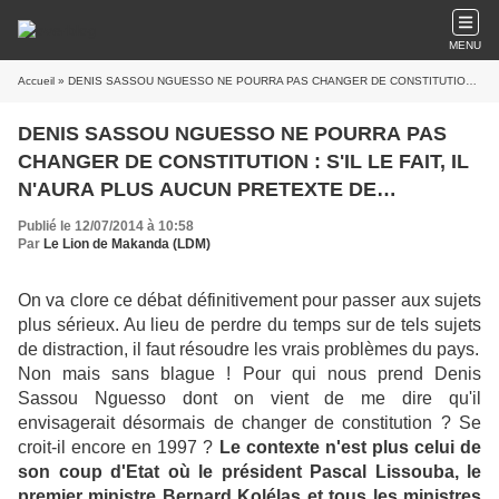
MENU
Accueil
» DENIS SASSOU NGUESSO NE POURRA PAS CHANGER DE CONSTITUTION : S'IL LE FAIT, IL N'AURA PLUS AUCUN PRETEXTE DE LEGITIMITE !
DENIS SASSOU NGUESSO NE POURRA PAS
CHANGER DE CONSTITUTION : S'IL LE FAIT, IL
N'AURA PLUS AUCUN PRETEXTE DE
LEGITIMITE !
Publié le 12/07/2014 à 10:58
Par
Le Lion de Makanda (LDM)
On va clore ce débat définitivement pour passer aux sujets
plus sérieux. Au lieu de perdre du temps sur de tels sujets
de distraction, il faut résoudre les vrais problèmes du pays.
Non mais sans blague ! Pour qui nous prend Denis
Sassou Nguesso dont on vient de me dire qu'il
envisagerait désormais de changer de constitution ? Se
croit-il encore en 1997 ?
Le contexte n'est plus celui de
son coup d'Etat où le président Pascal Lissouba, le
premier ministre Bernard Kolélas et tous les ministres