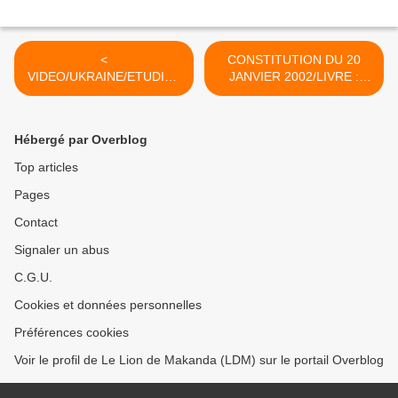
<
CONSTITUTION DU 20
VIDEO/UKRAINE/ETUDIAN
JANVIER 2002/LIVRE :
TS/BOURSE : NOUS
ROGER YENGA PROPOSE
ATTIRONS L'ATTENTION
LA TROISIEME VOIE QUI
DU CHEF DE L'ETAT SUR
POURRAIT METTRE TOUT
Hébergé par Overblog
LA SITUATION DE
LE MONDE D'ACCORD >
L'ETUDIANTE
Top articles
HANDICAPEE
Pages
LOUMPANGOU
MONEKENE BENAZO
Contact
MELAINE PRIVEE DE
BOURSE SANS RAISON !
Signaler un abus
C.G.U.
Cookies et données personnelles
Préférences cookies
Voir le profil de Le Lion de Makanda (LDM) sur le portail Overblog