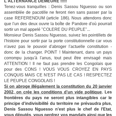
L'ALTERNANCE DEMEURE !!!!!
Tenez-vous tranquilles : Denis Sassou Nguesso ou son
assemblée de pacotille ne feront rien sans passer par la
case REFERENDUM (article 186). Nous attendons donc
que l'un des deux ouvre la boîte de Pandore d'où pourrait
sortir un mal appelé "COLERE DU PEUPLE"...
Monsieur Denis Sassou Nguesso, suivez les pointillets de
l'histoire pour sortir par la porte constitutionnelle car vous
n'avez pas le pouvoir d'abroger l'actuelle constitution -
donc de la changer. POINT ! Maintenant, dans un pays
corrompu jusqu'à l'anus, tout peut être envisagé mais
ATTENTION ! Il ne faut pas prendre les Congolais que
pour des CONS ! VOUS VOUS CROYEZ EN PAYS
CONQUIS MAIS CE N'EST PAS LE CAS ! RESPECTEZ
LE PEUPLE CONGOLAIS !
Si on abroge illégalement la constitution du 20 janvier
2002, on crée les conditions d'un vide politique
. Les
frontières du pays ne seront plus intangibles car le
principe d'indivisibilité du territoire ne prévaudra plus,
Denis Sassou Nguesso n'est plus le chef de l'Etat,
vous députés, vous perdrez vos mandats ainsi que les