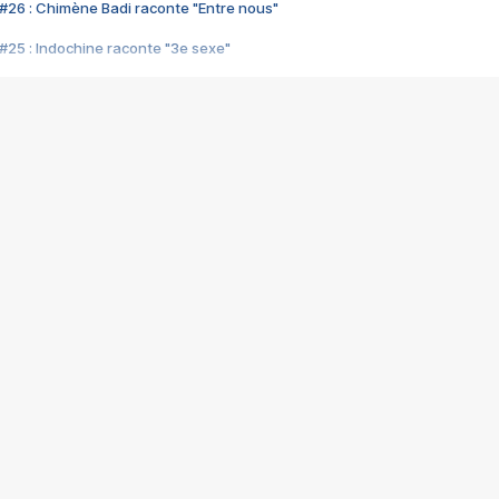
#26 : Chimène Badi raconte "Entre nous"
#25 : Indochine raconte "3e sexe"
#24 : Zaho raconte "C'est chelou"
#23 : Patrick Bruel raconte "Au café des délices"
#22 : Kyo raconte "Le chemin"
#21 : Nolwenn Leroy raconte "Cassé"
#20 : Patrick Hernandez raconte "Born to be alive"
#19 : Lorie raconte "Près de moi"
#18 : Michael Jones raconte "A nos actes manqués" (avec Jean-Jacque
#17 : Khaled raconte "Aïcha"
#16 : Corneille raconte "Parce qu'on vient de loin"
#15 : Indochine raconte "L'aventurier"
14 : Lorie raconte "Sur un air latino"