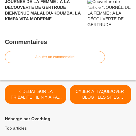
JOURNÉE DE LA FEMME : A LA
DÉCOUVERTE DE GERTRUDE
BIENVENUE MALALOU-KOUMBA, LA
KIMPA VITA MODERNE
Commentaires
Ajouter un commentaire
< DEBAT SUR LA
CYBER-ATTAQUE/OVER-
TRIBALITE : IL N'Y A PAS
BLOG : LES SITES
DE TRIBALITE SOCIALE
EVOQUANT LA FRANC-
SINON SASSOU N'AURAIT
MACONNERIE ATTAQUES
PAS EPOUSE
POUR EVITER QU'ON NE
Hébergé par Overblog
ANTOINETTE TCHIBOTA !
PARLE DE L'ASSEMBEE
GENERALE DE LA GLNF
Top articles
DU 25/03/2010 >