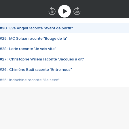
#30 : Eve Angeli raconte "Avant de partir"
#29 : MC Solaar raconte "Bouge de là"
28 : Lorie raconte "Je vais vite"
#27 : Christophe Willem raconte "Jacques a dit"
#26 : Chimène Badi raconte "Entre nous"
#25 : Indochine raconte "3e sexe"
#24 : Zaho raconte "C'est chelou"
#23 : Patrick Bruel raconte "Au café des délices"
#22 : Kyo raconte "Le chemin"
#21 : Nolwenn Leroy raconte "Cassé"