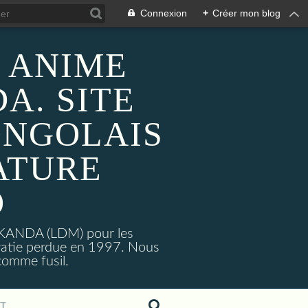
Connexion
+
Créer mon blog
 ANIME
A. SITE
ONGOLAIS
ATURE
O
MAKANDA (LDM) pour les
ratie perdue en 1997. Nous
omme fusil.
T