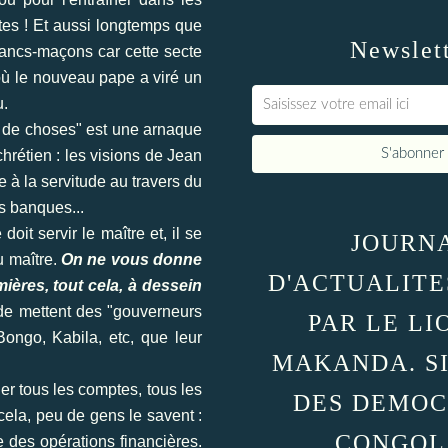
rtes ! Et aussi longtemps que
Newslet
francs-maçons car cette secte
où le nouveau pape a viré un
u.
e de choses" est une arnaque
hrétien : les visions de Jean
e à la servitude au travers du
es banques...
doit servir le maître et, il se
JOURN
u maître.
On ne vous donne
D'ACTUALITE
ières, tout cela, à dessein
de mettent des "gouverneurs
PAR LE LI
ongo, Kabila, etc, que leur
MAKANDA. S
er tous les comptes, tous les
DES DEMOC
 cela, peu de gens le savent :
CONGOL
 des opérations financières.