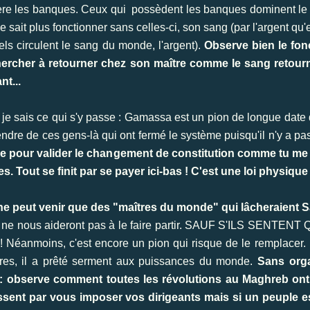
rrière les banques. Ceux qui possèdent les banques dominent l
ait plus fonctionner sans celles-ci, son sang (par l'argent qu'el
ls circulent le sang du monde, l'argent).
Observe bien le fonc
hercher à retourner chez son maître comme le sang retourn
nt...
 je sais ce qui s'y passe : Gamassa est un pion de longue dat
ttendre de ces gens-là qui ont fermé le système puisqu'il n'y a p
 pour valider le changement de constitution comme tu me l'
. Tout se finit par se payer ici-bas ! C'est une loi physique d
 - ne peut venir que des "maîtres du monde" qui lâcheraient 
s ne nous aideront pas à le faire partir. SAUF S'ILS SENTE
oins, c'est encore un pion qui risque de le remplacer. E
tres, il a prêté serment aux puissances du monde.
Sans orga
n : observe comment toutes les révolutions au Maghreb ont
sent par vous imposer vos dirigeants mais si un peuple es