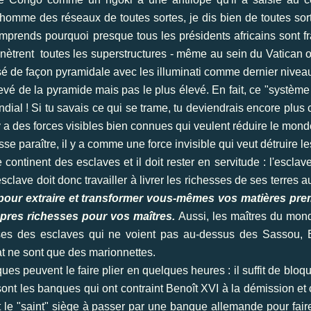
 l'homme des réseaux de toutes sortes, je dis bien de toutes so
comprends pourquoi presque tous les présidents africains sont 
ètrent toutes les superstructures - même au sein du Vatican 
sé de façon pyramidale avec les illuminati comme dernier nivea
evé de la pyramide mais pas le plus élevé. En fait, ce "systèm
ial ! Si tu savais ce qui se trame, tu deviendrais encore plus c
y a des forces visibles bien connues qui veulent réduire le mond
e paraître, il y a comme une force invisible qui veut détruire l
e continent des esclaves et il doit rester en servitude : l'esclave 
sclave doit donc travailler à livrer les richesses de ses terres a
s pour extraire et transformer vous-mêmes vos matières prem
opres richesses pour vos maîtres.
Aussi, les maîtres du mon
sses des esclaves qui ne voient pas au-dessus des Sassou, B
tat ne sont que des marionnettes.
es peuvent le faire plier en quelques heures : il suffit de bloqu
 sont les banques qui ont contraint Benoît XVI à la démission et
 le "saint" siège à passer par une banque allemande pour faire