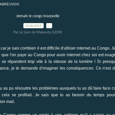
LABREUVOIX
demain le congo brazzaville
12.06.2013
…
Par Le Lion de Makanda (LDM)
 car je sais combien il est difficile d'utiliser internet au Cong
ix que l'on paye au Congo pour avoir internet chez soi est exag
e se répandent trop vite à la vitesse de la lumière ! Si pres
ance, je te demande d'imaginer les conséquences. Ce n'est do
tu as pu résoudre les problèmes auxquels tu as dû faire face com
a se profilait. Je sais que tu as besoin du temps pour t
ton mail.
e Congo comme un ngoki à une antilope qu'il a saisie au co