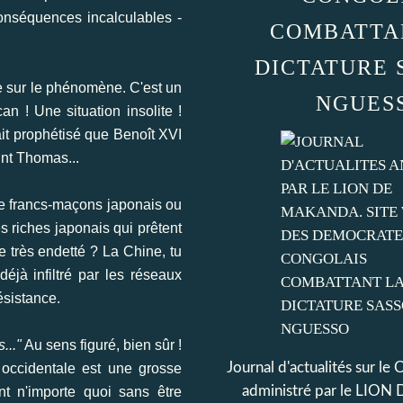
onséquences incalculables -
COMBATTA
DICTATURE 
se sur le phénomène. C'est un
NGUES
n ! Une situation insolite !
ait prophétisé que Benoît XVI
int Thomas...
de francs-maçons japonais ou
s riches japonais qui prêtent
ue très endetté ? La Chine, tu
éjà infiltré par les réseaux
ésistance.
..."
Au sens figuré, bien sûr !
Journal d'actualités sur le
occidentale est une grosse
administré par le LI
nt n'importe quoi sans être