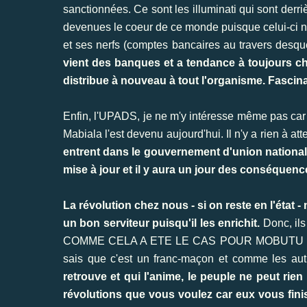
sanctionnées. Ce sont les illuminati qui sont de
devenues le coeur de ce monde puisque celui-ci ne s
et ses nerfs (comptes bancaires au travers desque
vient des banques et a tendance à toujours c
distribue à nouveau à tout l'organisme. Fascina
Enfin, l'UPADS, je ne m'y intéresse même pas car
Mabiala l'est devenu aujourd'hui. Il n'y a rien à a
entrent dans le gouvernement d'union nationale
mise à jour et il y aura un jour des conséquences
La révolution chez nous - si on reste en l'état
un bon serviteur puisqu'il les enrichit.
Donc, il
COMME CELA A ETE LE CAS POUR MOBUTU ! Néanm
sais que c'est un franc-maçon et comme les au
retrouve et qui l'anime, le peuple ne peut rie
révolutions que vous voulez car eux vous finis