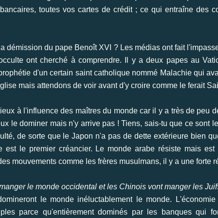
ncaires, toutes vos cartes de crédit ; ce qui entraîne des c
e la démission du pape Benoît XVI ? Les médias ont fait l'impas
cculte ont cherché à comprendre. Il y a deux papes au Vatica
a prophétie d'un certain saint catholique nommé Malachie qui av
 église mais attendons de voir avant d'y croire comme le ferait Sa
eux à l'influence des maîtres du monde car il y a très de peu 
ux le dominer mais n'y arrive pas ! Tiens, sais-tu que ce sont le
iculté, de sorte que le Japon n'a pas de dette extérieure bien q
 est le premier créancier. Le monde arabe résiste mais est d
des mouvements comme les frères musulmans, il y a une forte r
 manger le monde occidental et les Chinois vont manger les Juifs
domineront le monde inéluctablement le monde. L'économie 
euples parce qu'entièrement dominés par les banques qui fo