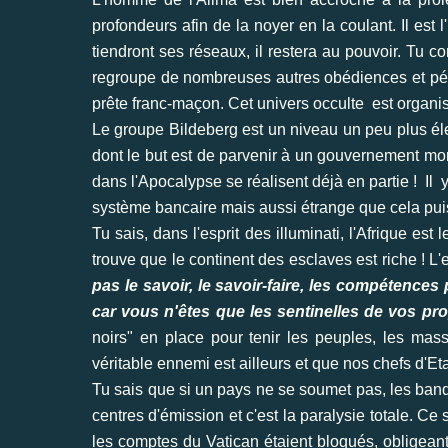
profondeurs afin de la noyer en la coulant. Il est
tiendront ses réseaux, il restera au pouvoir. Tu 
regroupe de nombreuses autres obédiences et pén
prête franc-maçon. Cet univers occulte est organi
Le groupe Bildeberg est un niveau un peu plus él
dont le but est de parvenir à un gouvernement mond
dans l'Apocalypse se réalisent déjà en partie ! Il 
système bancaire mais aussi étrange que cela puiss
Tu sais, dans l'esprit des illuminati, l'Afrique est l
trouve que le continent des esclaves est riche ! L'e
pas le savoir, le savoir-faire, les compétence
car vous n'êtes que les sentinelles de vos pr
noirs" en place pour tenir les peuples, les ma
véritable ennemi est ailleurs et que nos chefs d'E
Tu sais que si un pays ne se soumet pas, les banqu
centres d'émission et c'est la paralysie totale. Ce
les comptes du Vatican étaient bloqués, obligeant