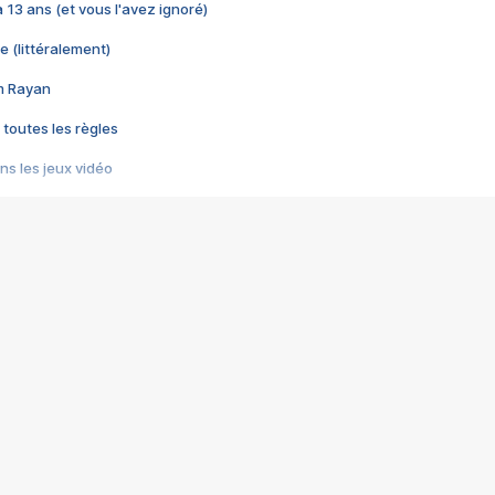
 a 13 ans (et vous l'avez ignoré)
e (littéralement)
im Rayan
 toutes les règles
s les jeux vidéo
us choquant de Rockstar ? - Le scandale BULLY
e plus moche de Steam
du RÊVE tourne au CAUCHEMAR
pendant 8 heures
it… à tort
umiliés par un jeu vidéo
ire - Final Fantasy 8
ti un empire - Age of Empires