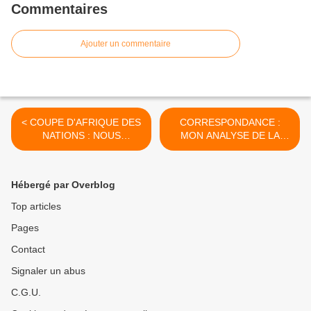
Commentaires
Ajouter un commentaire
< COUPE D'AFRIQUE DES
CORRESPONDANCE :
NATIONS : NOUS
MON ANALYSE DE LA
SALUONS LA
SITUATION DANS
QUALIFICATION DES
LAQUELLE SE TROUVE
DIABLES ROUGES
DENIS SASSOU
Hébergé par Overblog
NGUESSO... >
Top articles
Pages
Contact
Signaler un abus
C.G.U.