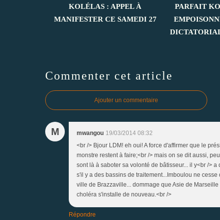
KOLÉLAS : APPEL À
PARFAIT K
MANIFESTER CE SAMEDI 27
EMPOISONN
DICTATORIA
Commenter cet article
Ajouter un commentaire
M
mwangou
19/03/2014 08:32
<br /> Bjour LDM! eh oui! A force d'affirmer que le prés
monstre restent à faire;<br /> mais on se dit aussi, pe
sont là à saboter sa volonté de bâtisseur... il y<br /> 
s'il y a des bassins de traitement...Imboulou ne cesse
ville de Brazzaville... dommage que Asie de Marseille 
choléra s'installe de nouveau.<br />
Répondre