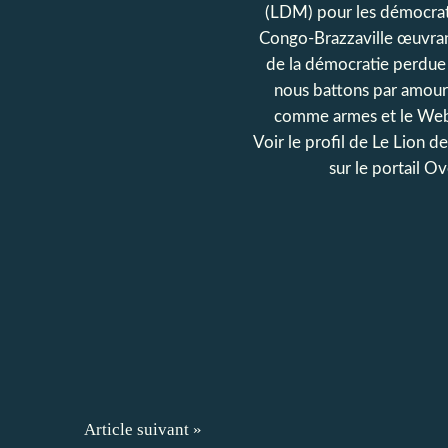
(LDM) pour les démocrat
Congo-Brazzaville œuvran
de la démocratie perdue
nous battons par amour
comme armes et le Web
Voir le profil de
Le Lion d
sur le portail O
Article suivant »