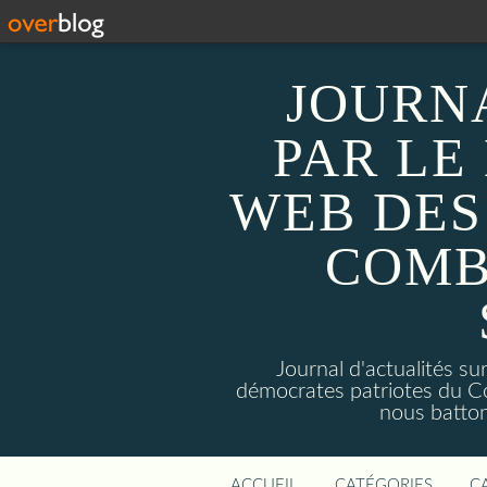
JOURN
PAR LE
WEB DES
COMB
Journal d'actualités 
démocrates patriotes du C
nous batto
ACCUEIL
CATÉGORIES
C