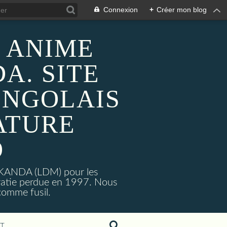
Connexion
+
Créer mon blog
 ANIME
A. SITE
ONGOLAIS
ATURE
O
MAKANDA (LDM) pour les
ratie perdue en 1997. Nous
omme fusil.
T