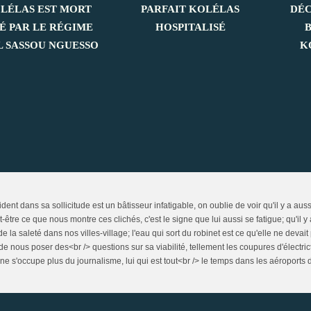
OLÉLAS EST MORT
PARFAIT KOLÉLAS
DÉC
É PAR LE RÉGIME
HOSPITALISÉ
L SASSOU NGUESSO
K
ident dans sa sollicitude est un bâtisseur infatigable, on oublie de voir qu'il y a au
ut-être ce que nous montre ces clichés, c'est le signe que lui aussi se fatigue; qu'i
a de la saleté dans nos villes-village; l'eau qui sort du robinet est ce qu'elle ne deva
 de nous poser des<br /> questions sur sa viabilité, tellement les coupures d'électri
ne s'occupe plus du journalisme, lui qui est tout<br /> le temps dans les aéroports