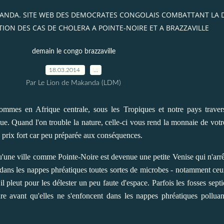
AKANDA. SITE WEB DES DEMOCRATES CONGOLAIS COMBATTANT LA
ION DES CAS DE CHOLERA A POINTE-NOIRE ET A BRAZZAVILLE
demain le congo brazzaville
18.03.2014
…
Par Le Lion de Makanda (LDM)
es en Afrique centrale, sous les Tropiques et notre pays travers
ue. Quand l'on trouble la nature, celle-ci vous rend la monnaie de votr
le prix fort car peu préparée aux conséquences.
'une ville comme Pointe-Noire est devenue une petite Venise qui n'arr
 dans les nappes phréatiques toutes sortes de microbes - notamment ceux
il pleut pour les délester un peu faute d'espace. Parfois les fosses sep
re avant qu'elles ne s'enfoncent dans les nappes phréatiques polluan