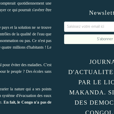
compterait quotidiennement une
er ce qui pourrait s'avérer être
Newslet
pays et la solution ne se trouve
trôles de la qualité de l'eau que
 consommation ou pas. Ce n'est pas
quatre millions d'habitants ! Le
JOURN
l pour éviter des maladies. C'est
D'ACTUALITE
 pour le peuple ? Des écoles sans
PAR LE LI
rarier la nature qui a ses points
MAKANDA. S
n système d'évacuation des eaux
DES DEMOC
le.
En fait, le Congo n'a pas de
CONGOL