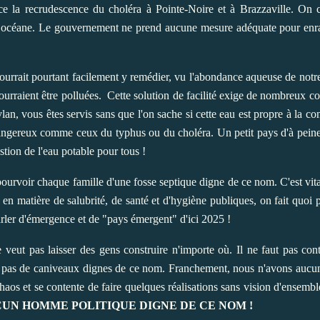
e la recrudescence du choléra à Pointe-Noire et à Brazzaville. On 
le océane. Le gouvernement ne prend aucune mesure adéquate pour enray
urrait pourtant facilement y remédier, vu l'abondance aqueuse de notre 
ourraient être polluées. Cette solution de facilité exige de nombreux con
t vlan, vous êtes servis sans que l'on sache si cette eau est propre à la
dangereux comme ceux du typhus ou du choléra. Un petit pays d'à peine 
tion de l'eau potable pour tous !
 pourvoir chaque famille d'une fosse septique digne de ce nom. C'est vita
s en matière de salubrité, de santé et d'hygiène publiques, on fait quoi
parler d'émergence et de "pays émergent" d'ici 2025 !
 veut pas laisser des gens construire n'importe où. Il ne faut pas cont
 pas de caniveaux dignes de ce nom. Franchement, nous n'avons aucu
aos et se contente de faire quelques réalisations sans vision d'ensemb
A AUCUN HOMME POLITIQUE DIGNE DE CE NOM !