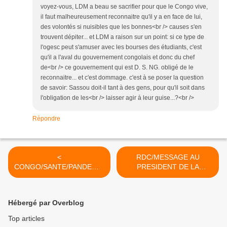
voyez-vous, LDM a beau se sacrifier pour que le Congo vive,
il faut malheureusement reconnaitre qu'il y a en face de lui,
des volontés si nuisibles que les bonnes<br /> causes s'en
trouvent dépiter... et LDM a raison sur un point: si ce type de
l'ogesc peut s'amuser avec les bourses des étudiants, c'est
qu'il a l'aval du gouvernement congolais et donc du chef
de<br /> ce gouvernement qui est D. S. NG. obligé de le
reconnaitre... et c'est dommage. c'est à se poser la question
de savoir: Sassou doit-il tant à des gens, pour qu'il soit dans
l'obligation de les<br /> laisser agir à leur guise...?<br />
Répondre
<
RDC/MESSAGE AU
CONGO/SANTE/PANDEMIE
PRESIDENT DE LA
: LE GOUVERNEMENT
REPUBLIQUE ETIENNE
DOIT REMEDIER
TSHISEKEDI : "IL NE PEUT
IMMEDIATEMENT A LA
Y AVOIR DE
Hébergé par Overblog
RUPTURE DU
CONCILIATION ENTRE
TRAITEMENT GRATUIT
L'ILLEGITIMITE ET LA
Top articles
CONTRE LE VIH
LEGITIMITE" >