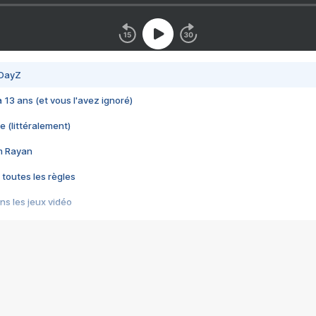
 DayZ
 a 13 ans (et vous l'avez ignoré)
e (littéralement)
im Rayan
 toutes les règles
s les jeux vidéo
us choquant de Rockstar ? - Le scandale BULLY
e plus moche de Steam
du RÊVE tourne au CAUCHEMAR
pendant 8 heures