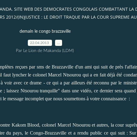
AKANDA. SITE WEB DES DEMOCRATES CONGOLAIS COMBATTANT LA
2012/(IN)JUSTICE : LE DROIT TRAQUE PAR LA COUR SUPREME A
demain le congo brazzaville
22.04.2013
…
Par Le Lion de Makanda (LDM)
plètes reçues par sms de Brazzaville d'un ami qui suit de près l'affai
 il faut lyncher le colonel Marcel Ntsourou qui a en fait déjà été conda
à voir avec ce drame - ce qui a par ailleurs été reconnu par le minis
 ; laissez Ntsourou tranquille" dans une vidéo, ce dernier sera quan
Voici le message incomplet que nous soumettons à votre connaissance :
s contre Kakom Blood, colonel Marcel Ntsourou et autres, la cour supr
ire du pays, le Congo-Brazzaville et a rendu public ce qui suit : Sur