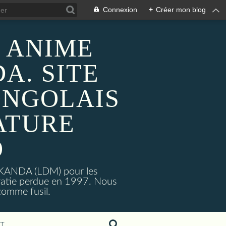
Connexion
+
Créer mon blog
 ANIME
A. SITE
ONGOLAIS
ATURE
O
MAKANDA (LDM) pour les
ratie perdue en 1997. Nous
omme fusil.
T