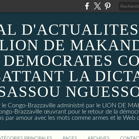
AL D'ACTUALITES
 LION DE MAKAND
 DEMOCRATES C
ATTANT LA DICT
SASSOU NGUESS
sur le Congo-Brazzaville administré par le LION DE 
ongo-Brazzaville œuvrant pour le retour de la démoc
ns par amour avec les mots comme armes et le Web c
ATÉGORIES PRINCIPALES
PAGES
ARCHIVES
CONTAC